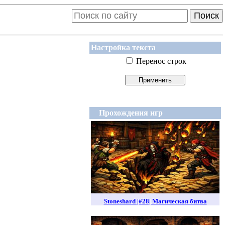
Поиск
Настройка текста
Перенос строк
Прохождения игр
Stoneshard |#28| Магическая битва