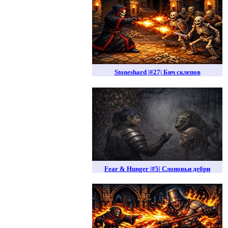
Stoneshard |#27| Бич склепов
Fear & Hunger |#5| Слоновьи дебри