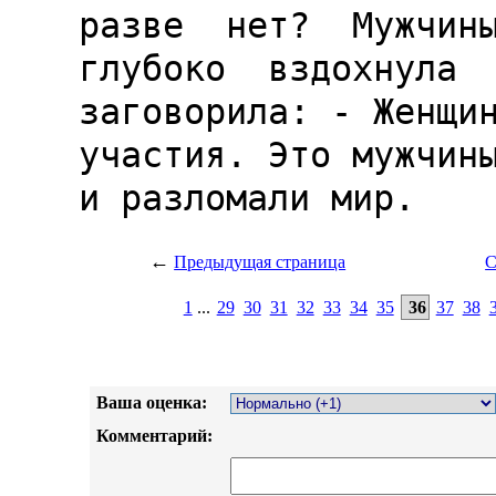
←
Предыдущая страница
С
1
...
29
30
31
32
33
34
35
36
37
38
Ваша оценка:
Комментарий: