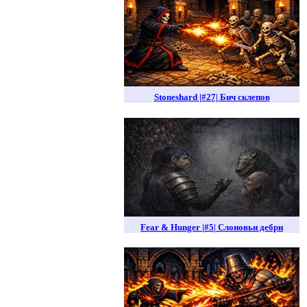
Stoneshard |#27| Бич склепов
Fear & Hunger |#5| Слоновьи дебри