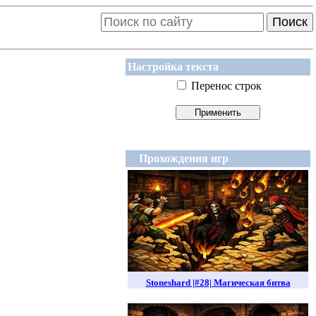
Поиск
Настройка текста
Перенос строк
Прохождения игр
Stoneshard |#28| Магическая битва