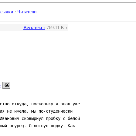
сылки
·
Читатели
Весь текст
769.11 Kb
5
66
стно откуда, поскольку я знал уже

ия не имела, мы по-студенчески

Иванович сковырнул пробку с белой

ный огурец. Сглотнул водку. Как
