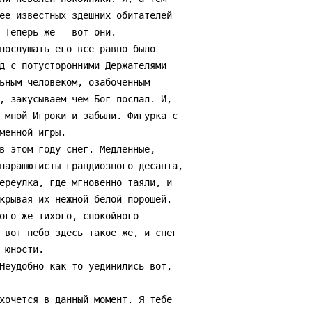
ее известных здешних обитателей

 Теперь же - вот они.

д с потусторонними Держателями

ьным человеком, озабоченным

, закусываем чем Бог послал. И,

 мной Игроки и забыли. Фигурка с

менной игры.

парашютисты грандиозного десанта,

ереулка, где мгновенно таяли, и

крывая их нежной белой порошей.

 вот небо здесь такое же, и снег

юности.
