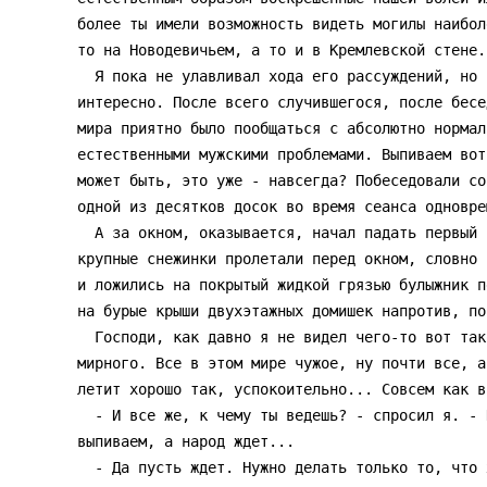
более ты имели возможность видеть могилы наибол
то на Новодевичьем, а то и в Кремлевской стене.
  Я пока не улавливал хода его рассуждений, но послушать его все равно было

интересно. После всего случившегося, после бесе
мира приятно было пообщаться с абсолютно нормал
естественными мужскими проблемами. Выпиваем вот
может быть, это уже - навсегда? Побеседовали со
одной из десятков досок во время сеанса одновре
  А за окном, оказывается, начал падать первый в этом году снег. Медленные,

крупные снежинки пролетали перед окном, словно 
и ложились на покрытый жидкой грязью булыжник п
на бурые крыши двухэтажных домишек напротив, по
  Господи, как давно я не видел чего-то вот такого же тихого, спокойного

мирного. Все в этом мире чужое, ну почти все, а
летит хорошо так, успокоительно... Совсем как в 
  - И все же, к чему ты ведешь? - спросил я. - Неудобно как-то уединились вот,

выпиваем, а народ ждет...

  - Да пусть ждет. Нужно делать только то, что хочется в данный момент. Я тебе
