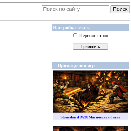
Поиск
Настройка текста
Перенос строк
Прохождения игр
Stoneshard |#28| Магическая битва