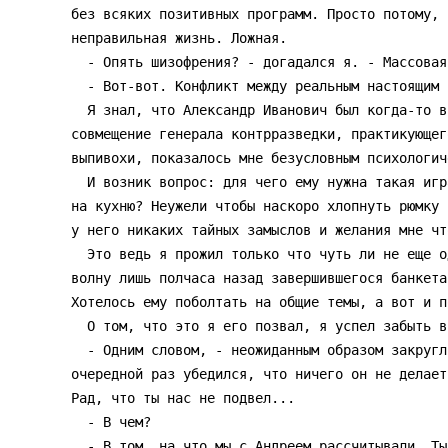
без всяких позитивных программ. Просто потому, 
неправильная жизнь. Ложная.

  - Опять шизофрения? - догадался я. - Массовая?

  - Вот-вот. Конфликт между реальным настоящим и гипотетическим будущим. Каково?

  Я знал, что Александр Иванович был когда-то врачом-психиатром, но сегодняшнее

совмещение генерала контрразведки, практикующег
выпивохи, показалось мне безусловным психологич
  И возник вопрос: для чего ему нужна такая игра и для чего он вызвал меня сюда,

на кухню? Неужели чтобы наскоро хлопнуть рюмку 
у него никаких тайных замыслов и желания мне чт
  Это ведь я прожил только что чуть ли не еще одну жизнь, а он как настроился на

волну лишь полчаса назад завершившегося банкета
Хотелось ему поболтать на общие темы, а вот и п
  О том, что это я его позвал, я успел забыть в беспорядке мыслей и эмоций.

  - Одним словом, - неожиданным образом закруглил он свое рассуждение, и я в

очередной раз убедился, что ничего он не делает
Рад, что ты нас не подвел...

  - В чем?

  - В том, на что мы с Андреем рассчитывали. Ты - человек нашего круга.
