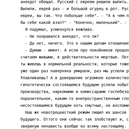
анекдот обещал. Русский с евреем решили выпить.
Выпили, еврей раз - и большой огурец в рот. Рус
евреи, вы так. Что побольше себе". - "А в чем п
бы себе какой взял?" - "Конечно, маленький". - 
  Я подумал, усмехнулся вежливо.

  - Не понравился анекдот, что ли?

  - Да нет, ничего. Это к нашим делам отношение имеет?

  - Думаю - имеет. А если про покойников продолжить, то внимай. Люди, которых мы

считаем живыми, в действительности мертвые. Пот
ты живешь в нормальной реальности, которые тоже
уже один раз наверняка умирали, раз мы успели р
Улавливаешь? А в довершение огромное количество
гипотетически состоявшемся будущем успели побыт
производства, наркомами и комиссарами госпебезо
поразительное, каким-то внепространственным спо
несостоявшемся будущем хоть смутные, но воспомин
  Наш же новотроцкисткий режим лишил их шансов на осуществление непрожитого

будущего. Оттого они сейчас так злобствуют и, с
звериную ненависть вообще ко всему настоящему. 