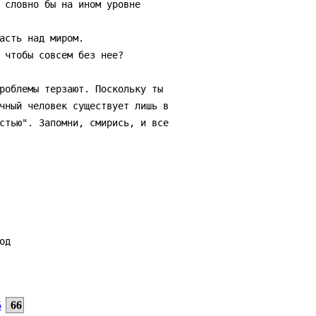
чный человек существует лишь в

стью". Запомни, смирись, и все

5
66