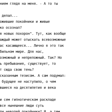
ко осознал?

аждый может отыскать всевозможные

ас касающееся... Лично я это так

бильном мире. Для нас,

озможный и непреложный. Так? Но

ь пребывания, существует, то

т сюда свою тень?

 будущее не наступило, о чем

вшиеся на десятилетия и века

все нынешние люди суть

ли неволей покойники? Я, а тем
