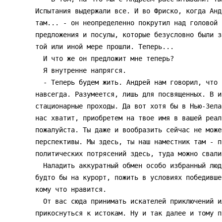
Испытания выдержали все. И во Фриско, когда Анд
там... - он неопределенно покрутил над головой 
предложения и посулы, которые безусловно были з
той или иной мере прошли. Теперь...

  И что же он предложит мне теперь?

  Я внутренне напрягся.

  - Теперь будем жить. Андрей нам говорил, что ваш мир весьма плох. Состыковать

навсегда. Разумеется, лишь для посвященных. В и
стационарные проходы. Да вот хотя бы в Нью-Зела
нас хватит, приобретем на твое имя в вашей реал
пожалуйста. Ты даже и вообразить сейчас не може
перспективы. Мы здесь, ты наш наместник там - п
политических потрясений здесь, туда можно свалит
  Наладить аккуратный обмен особо избранный людьми. Нынешний посылать к вам

будто бы на курорт, пожить в условиях победивше
кому что нравится.

  От вас сюда принимать искателей приключений или социальных утопистов, желающих

прикоснуться к истокам. Ну и так далее и тому п