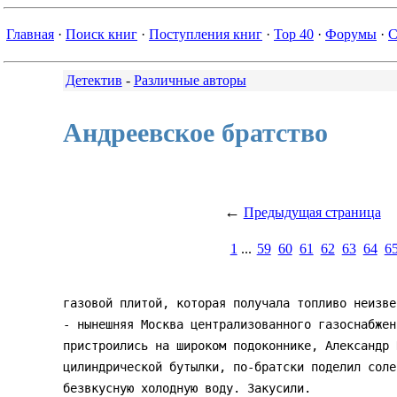
Главная
·
Поиск книг
·
Поступления книг
·
Top 40
·
Форумы
·
С
Детектив
-
Различные авторы
Андреевское братство
←
Предыдущая страница
1
...
59
60
61
62
63
64
6
газовой плитой, которая получала топливо неизве
- нынешняя Москва централизованного газоснабжен
пристроились на широком подоконнике, Александр 
цилиндрической бутылки, по-братски поделил соле
безвкусную холодную воду. Закусили.
