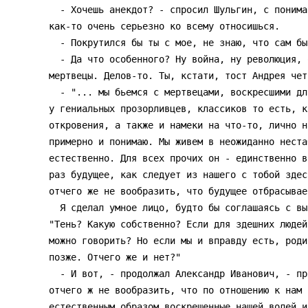
  - Хочешь анекдот? - спросил Шульгин, с пониманием глядя на меня. - А то ты

как-то очень серьезно ко всему относишься.

  - Покрутился бы ты с мое, не знаю, что сам бы делал...

  - Да что особенного? Ну война, ну революция, ожившие покойники и живые

мертвецы. Делов-то. Ты, кстати, тост Андрея чет
  - "... мы бьемся с мертвецами, воскресшими для новых похорон". Тут, как вообще

у гениальных прозорливцев, классиков то есть, к
откровения, а также и намеки на что-то, лично н
примерно и понимаю. Мы живем в неожиданно неста
естественно. Для всех прочих он - единственно в
раз будущее, как следует из нашего с тобой здес
отчего же не вообразить, что будущее отбрасывае
  Я сделал умное лицо, будто бы соглашаясь с высказанным тезисом. А сам подумал:

"Тень? Какую собственно? Если для здешних людей
можно говорить? Но если мы и вправду есть, роди
позже. Отчего же и нет?"

  - И вот, - продолжал Александр Иванович, - при сем гипнотическом раскладе

отчего ж не вообразить, что по отношению к нам 
естественным образом воскрешенные нашей волей и