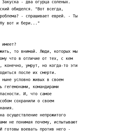
 Закуска - два огурца соленых.

ский обиделся. "Вот всегда,

роблема? - спрашивает еврей. - Ты

Ну вот и бери..."

ому что в отличие от тех, с кем

, конечно, умрут, но когда-то эти

одиться после их смерти.

 ныне условно живых в своем

ь гегемонами, командирами

пасности. И, что самое

собом сохранили о своем

ания.

ами не понимая почему, испытывают

И готовы воевать против него -
