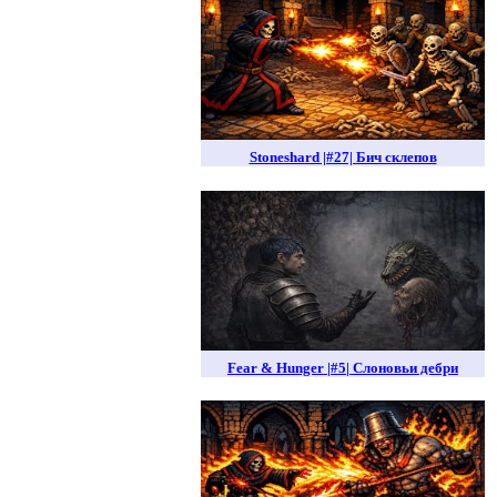
Stoneshard |#27| Бич склепов
Fear & Hunger |#5| Слоновьи дебри