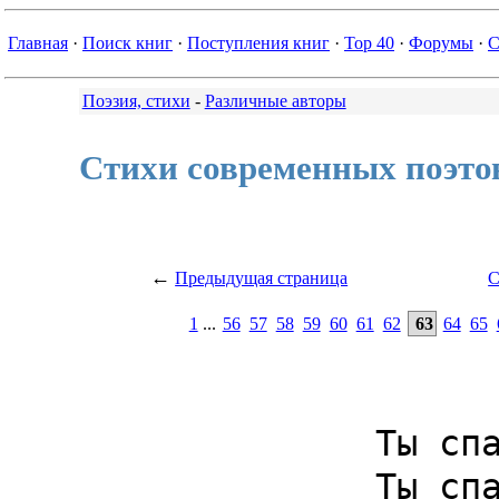
Главная
·
Поиск книг
·
Поступления книг
·
Top 40
·
Форумы
·
С
Поэзия, стихи
-
Различные авторы
Стихи современных поэтов
←
Предыдущая страница
С
1
...
56
57
58
59
60
61
62
63
64
65