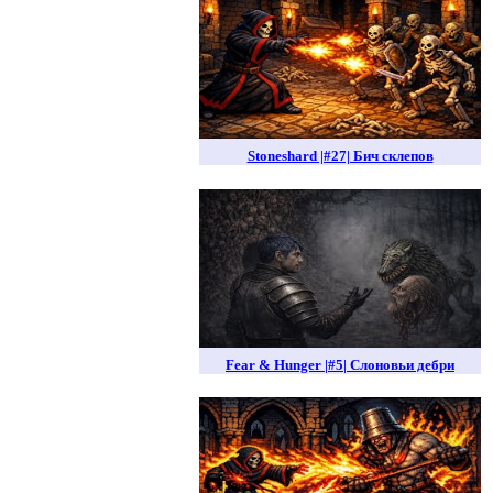
Stoneshard |#27| Бич склепов
Fear & Hunger |#5| Слоновьи дебри