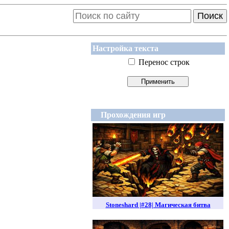
Поиск
Настройка текста
Перенос строк
Прохождения игр
Stoneshard |#28| Магическая битва