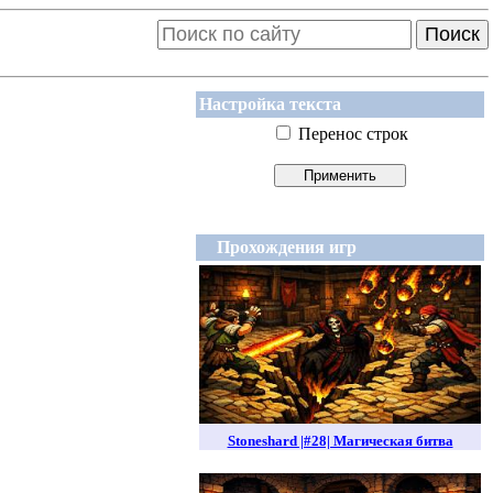
Поиск
Настройка текста
Перенос строк
Прохождения игр
Stoneshard |#28| Магическая битва