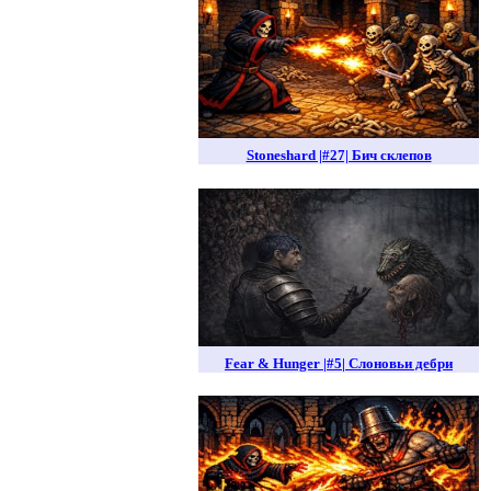
Stoneshard |#27| Бич склепов
Fear & Hunger |#5| Слоновьи дебри