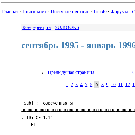
Главная
·
Поиск книг
·
Поступления книг
·
Top 40
·
Форумы
·
С
Конференции
-
SU.BOOKS
сентябрь 1995 - январь 199
←
Предыдущая страница
С
1
2
3
4
5
6
7
8
9
10
11
12
1
 Subj : .овpеменная SF

ДДДДДДДДДДДДДДДДДДДДДДДДДДДДДДДДДДДДДДДДДДДДДДД
.TID: GE 1.11+

    Hi!
