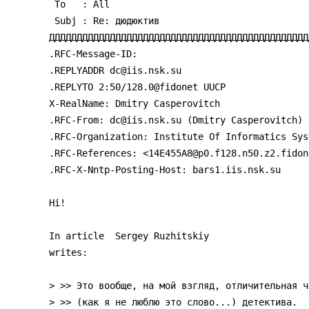
 To   : All

 Subj : Re: дюдюктив

ДДДДДДДДДДДДДДДДДДДДДДДДДДДДДДДДДДДДДДДДДДДДДДД
.RFC-Message-ID: 
.REPLYADDR dc@iis.nsk.su

.REPLYTO 2:50/128.0@fidonet UUCP

X-RealName: Dmitry Casperovitch

.RFC-From: dc@iis.nsk.su (Dmitry Casperovitch)

.RFC-Organization: Institute Of Informatics Syst
.RFC-References: <14E455A8@p0.f128.n50.z2.fidone
.RFC-X-Nntp-Posting-Host: bars1.iis.nsk.su

Hi!

In article  Sergey Ruzhitskiy 
writes:

> >> Это вообще, на мой взгляд, отличительная ч
> >> (как я не люблю это слово...) детектива.
