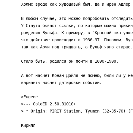
Холмс вроде как худощавый был, да и Ирен Адлер 
В любом случае, это можно попробовать отследить
У Стаута бывают ссылки, по которым можно прикину
рождения Вульфа. К примеру, в "Красной шкатулке
что действие происходит в 1936-37. Положим, Вул
так как Арчи под тридцать, а Вульф явно старше.

Стало быть, родился он почти в 1890-1900.

А вот насчет Конан-Дойля не помню, были ли у не
варианты насчет датировки событий.

>Eugene

>--- GoldED 2.50.B1016+

> * Origin: PIRIT Station, Tyumen (32-35-70) (F
Кирилл
