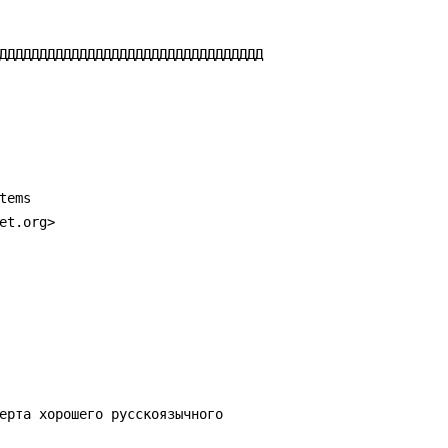
ДДДДДДДДДДДДДДДДДДДДДДДДДДДДДДДДД

ems

t.org>

ерта хорошего русскоязычного
