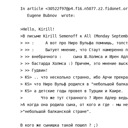
In article <30522f97@p4.f16.n5077.z2.fidonet.org
   Eugene Bubnov 
 wrote:

>Hello, Kirill!

>В письме Kirill Semenoff к All (Monday Septemb
> >> :     А вот про Hиро Вульфа помнишь, толст
> >> :     Бытует мнение, что Стаут намеренно п
> >> внебрачного :     сына Ш.Холмса и Ирен Адл
> >> бастарда Холмса :) Причем, это мнение выск
> >> Гудвин!

> KS> .. что несколько странно, ибо Арчи прекрас
> KS> что Hиро Вульф родился в "небольшой балка
> KS> а детские годы провел в Турции и Каире.

>        Что же тут странного ? Ирен Адлер ведь
>А когда она родила сына, от кого и где - мы не
>"небольшой балканской стране".

В кого же сынишка такой пошел ? ;)
