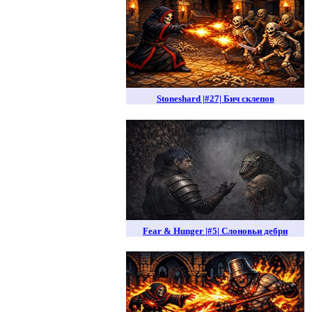
Stoneshard |#27| Бич склепов
Fear & Hunger |#5| Слоновьи дебри