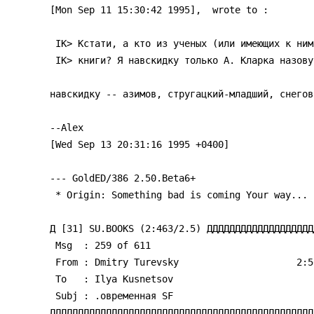
[Mon Sep 11 15:30:42 1995], 
 wrote to 
:

 IK> Кстати, а кто из ученых (или имеющих к ним отношение) пишет хоpошие SF

 IK> книги? Я навскидку только А. Клаpка назову...

навскидку -- азимов, стругацкий-младший, снегов 
--Alex

[Wed Sep 13 20:31:16 1995 +0400]

--- GoldED/386 2.50.Beta6+

 * Origin: Something bad is coming Your way... (2:5020/194.7)

Д [31] SU.BOOKS (2:463/2.5) ДДДДДДДДДДДДДДДДДДД
 Msg  : 259 of 611

 From : Dmitry Turevsky                     2:5022/8        .pд 13 .ен 95 12:36

 To   : Ilya Kusnetsov

 Subj : .овpеменная SF

ДДДДДДДДДДДДДДДДДДДДДДДДДДДДДДДДДДДДДДДДДДДДДДД