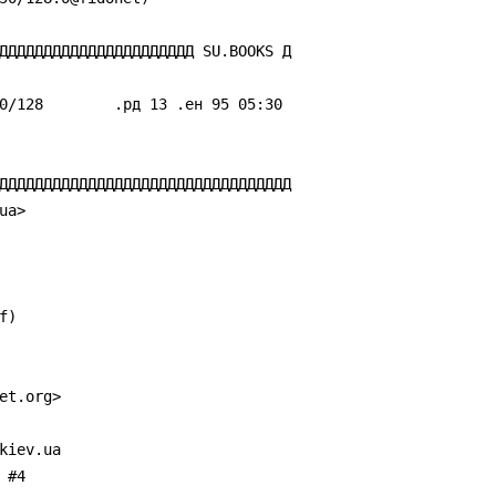
ДДДДДДДДДДДДДДДДДДДДДД SU.BOOKS Д

ДДДДДДДДДДДДДДДДДДДДДДДДДДДДДДДДД

a>

)

t.org>

iev.ua

#4
