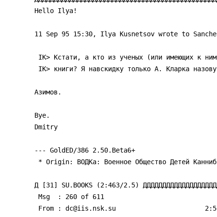
Hello Ilya!

11 Sep 95 15:30, Ilya Kusnetsov wrote to Sanche
 IK> Кстати, а кто из ученых (или имеющих к ним отношение) пишет хоpошие SF

 IK> книги? Я навскидку только А. Клаpка назову...

Азимов.

Bye.

Dmitry

--- GoldED/386 2.50.Beta6+

 * Origin: ВОДКа: Военное Общество Детей Каннибалов (антропофагов) (2:5022/8)

Д [31] SU.BOOKS (2:463/2.5) ДДДДДДДДДДДДДДДДДДД
 Msg  : 260 of 611

 From : dc@iis.nsk.su                       2:50/128        .pд 13 .ен 95 05:12
