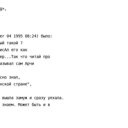
>,

er 04 1995 08:24) было:

ый такой ?

исАл его как

ер...Так что читай про

азывал сам Арчи

но знал,

нской стране",

 вышла замуж и сразу уехала.

 знаем. Может быть и в
