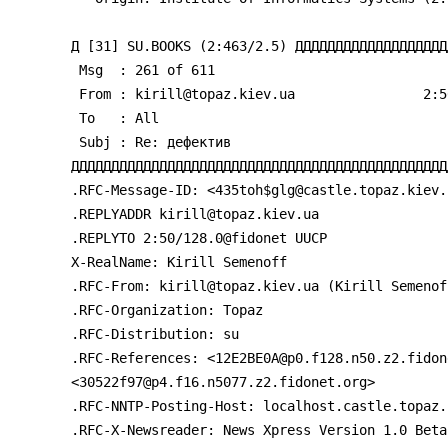
Д [31] SU.BOOKS (2:463/2.5) ДДДДДДДДДДДДДДДДДДД
 Msg  : 261 of 611

 From : kirill@topaz.kiev.ua                2:50/128        .pд 13 .ен 95 05:30

 To   : All

 Subj : Re: дефектив

ДДДДДДДДДДДДДДДДДДДДДДДДДДДДДДДДДДДДДДДДДДДДДДД
.RFC-Message-ID: <435toh$glg@castle.topaz.kiev.u
.REPLYADDR kirill@topaz.kiev.ua

.REPLYTO 2:50/128.0@fidonet UUCP

X-RealName: Kirill Semenoff

.RFC-From: kirill@topaz.kiev.ua (Kirill Semenoff
.RFC-Organization: Topaz

.RFC-Distribution: su

.RFC-References: <12E2BE0A@p0.f128.n50.z2.fidone
<30522f97@p4.f16.n5077.z2.fidonet.org>

.RFC-NNTP-Posting-Host: localhost.castle.topaz.k
.RFC-X-Newsreader: News Xpress Version 1.0 Beta 