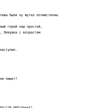
тивы были ну жутко оптмистичны.

ный герой наш простой,

, Левушка с возрастом

аступил.

и пишет?
