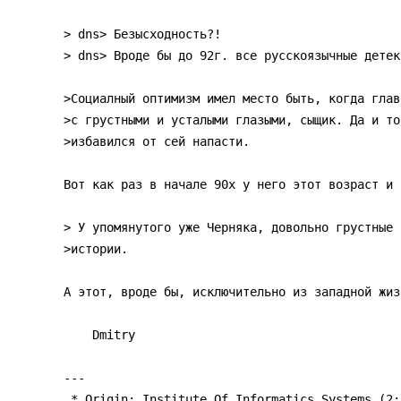
> dns> Безысходность?!

> dns> Вроде бы до 92г. все русскоязычные детек
>Социалный оптимизм имел место быть, когда глав
>с грустными и усталыми глазыми, сыщик. Да и то
>избавился от сей напасти.

Вот как раз в начале 90х у него этот возраст и н
> У упомянутого уже Черняка, довольно грустные

>истории.

А этот, вроде бы, исключительно из западной жизн
    Dmitry

---

 * Origin: Institute Of Informatics Systems (2:50/128.0@fidonet)
