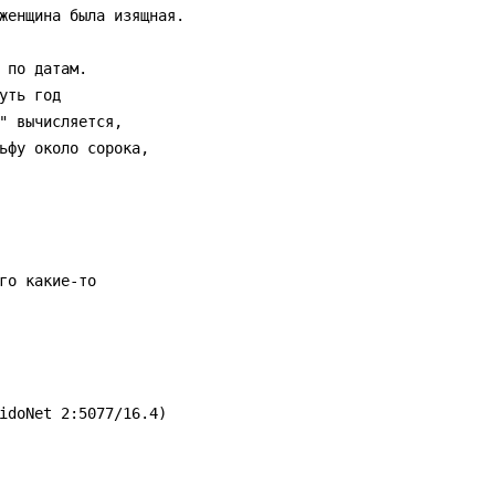
женщина была изящная.

 по датам.

ть год

" вычисляется,

ьфу около сорока,

го какие-то

idoNet 2:5077/16.4)
