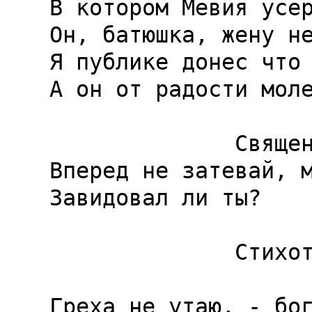
В котором Мевия усер
Он, батюшка, жену не
Я публике донес что 
А он от радости моле
              Священник.

Вперед не затевай, м
Завидовал ли ты?

              Стихотворец.

                        Завидовал 
Греха не утаю, - бог