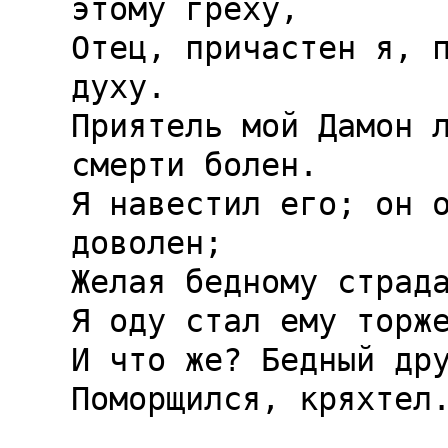
этому греху,

Отец, причастен я, п
духу.

Приятель мой Дамон л
смерти болен.

Я навестил его; он о
доволен;

Желая бедному страда
Я оду стал ему торже
И что же? Бедный дру
Поморщился, кряхтел.