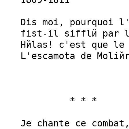
Dis moi, pourquoi l'
fist-il sifflй par l
Hйlas! c'est que le 
L'escamota de Moliйr
         * * *

Je chante ce combat,