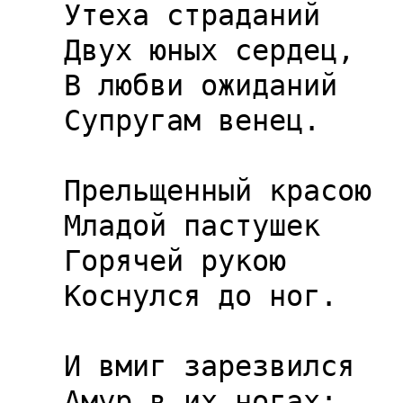
Утеха страданий

Двух юных сердец,

В любви ожиданий

Супругам венец.

Прельщенный красою

Младой пастушек

Горячей рукою

Коснулся до ног.

И вмиг зарезвился

Амур в их ногах;
