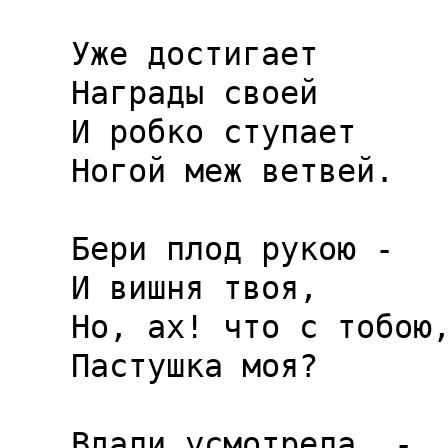
Уже достигает

Награды своей

И робко ступает

Ногой меж ветвей.

Бери плод рукою -

И вишня твоя,

Но, ах! что с тобою,
Пастушка моя?

Вдали усмотрела, -
