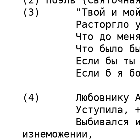
(2) Ноэль (Святочная
(3)      "Твой и мой
         Расторгло узы всего мира". +

         Что до меня, я этому отнюдь не верю.

         Что было бы, моя Климена,

         Если бы ты больше не была моей,

         Если б я больше не был твоим?

(4)      Любовнику А
         Уступила, + но он бледный и бессильный

         Выбивался из сил, наконец, в 
изнеможении,
