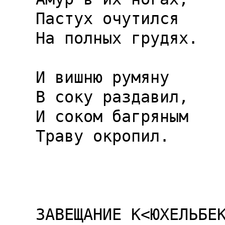
Пастух очутился

На полных грудях.

И вишню румяну

В соку раздавил,

И соком багряным

Траву окропил.

ЗАВЕЩАНИЕ К<ЮХЕЛЬБЕК