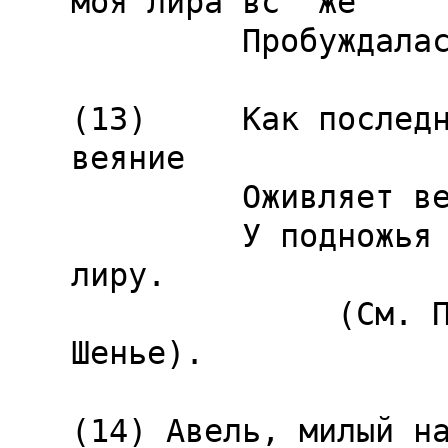
моя лира вс° же

         Пробуждалась...

(13)     Как последн
веяние

         Оживляет вечер прекрасного дня,

         У подножья эшафота я еще пробую свою 
лиру.

              (См. Последние стихи Андрея 
Шенье).

(14) Авель, милый на