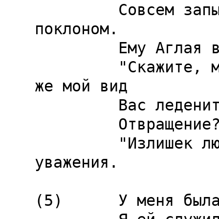
         Совсем запыхавшись, удовлетворился... 
поклоном.

         Ему Аглая высокомерным тоном:

         "Скажите, милостивый государь, почему 
же мой вид

         Вас леденит? не объясните ли причину?

         Отвращение?"+ Боже мой, не то.

         "Излишек любви?" + Нет, излишек 
уважения.

(5)      У меня была