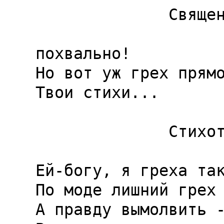
              Священник.

                     
похвально!

Но вот уж грех прямо
Твои стихи...

              Стихотворец.

                     Все лгут, а на душе мое
Ей-богу, я греха так
По моде лишний грех 
А правду вымолвить -