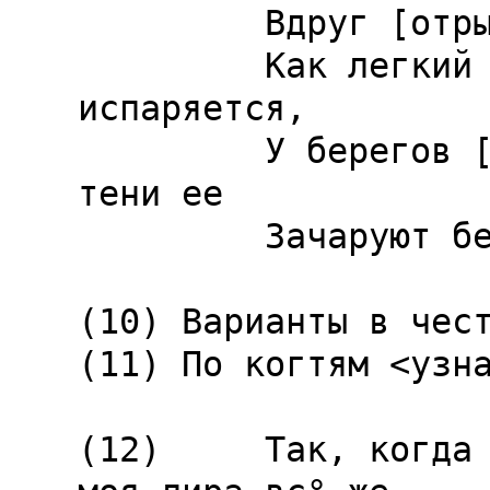
         Вдруг [отрываясь] от родного стебля

         Как легкий вздох ее нежная душа 
испаряется,

         У берегов [Элизийских] благоуханные 
тени ее

         Зачаруют безжизненные берега Леты.

(10) Варианты в чест
(11) По когтям <узна
(12)     Так, когда 