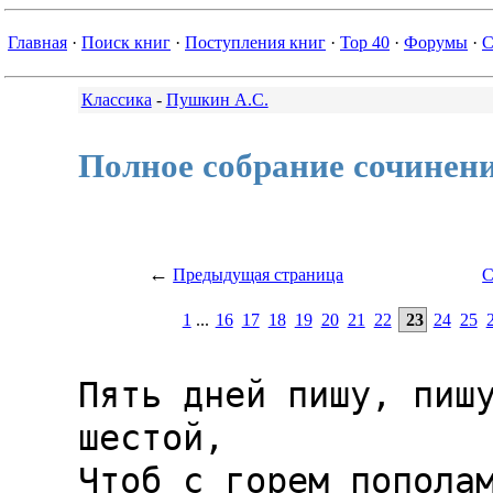
Главная
·
Поиск книг
·
Поступления книг
·
Top 40
·
Форумы
·
С
Классика
-
Пушкин А.С.
Полное собрание сочинен
←
Предыдущая страница
С
1
...
16
17
18
19
20
21
22
23
24
25
Пять дней пишу, пишу
шестой,

Чтоб с горем пополам