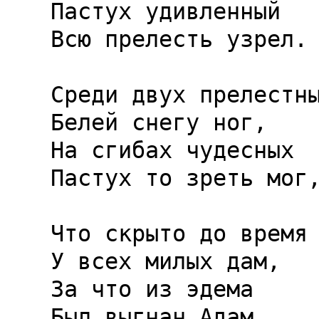
Пастух удивленный

Всю прелесть узрел.

Среди двух прелестны
Белей снегу ног,

На сгибах чудесных

Пастух то зреть мог,
Что скрыто до время

У всех милых дам,

За что из эдема

Был выгнан Адам.
