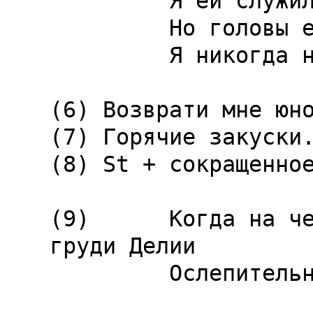
         Я ей с
         Но головы ей не кружил,

         Я никогда не метил так высоко.

(6) Возврати мне юно
(7) Горячие закуски.
(8) St + сокращенное
(9)      Когда на че
груди Делии

         Ослепите