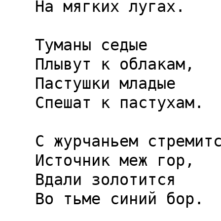
На мягких лугах.

Туманы седые

Плывут к облакам,

Пастушки младые

Спешат к пастухам.

С журчаньем стремитс
Источник меж гор,

Вдали золотится

Во тьме синий бор.
