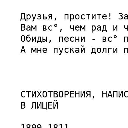
Друзья, простите! За
Вам вс°, чем рад и ч
Обиды, песни - вс° п
А мне пускай долги п
СТИХОТВОРЕНИЯ, НАПИС
В ЛИЦЕЙ

1809-1811
