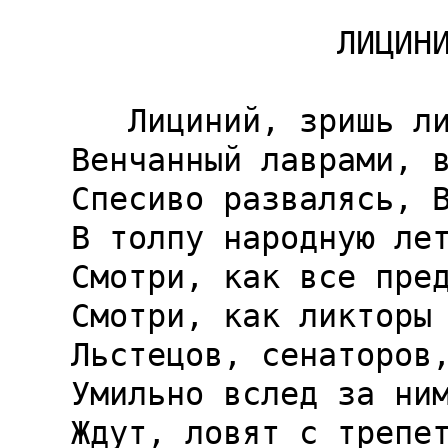
              ЛИЦИНИЮ.

   Лициний, зришь ли ты: на быстрой колеснице,

Венчанный лаврами, в
Спесиво развалясь, В
В толпу народную лет
Смотри, как все пред
Смотри, как ликторы 
Льстецов, сенаторов,
Умильно вслед за ним
Ждут, ловят с трепет