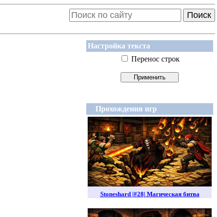
Поиск
Настройка текста
Перенос строк
Прохождения игр
Stoneshard |#28| Магическая битва