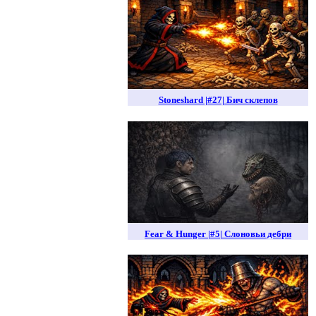
Stoneshard |#27| Бич склепов
Fear & Hunger |#5| Слоновьи дебри