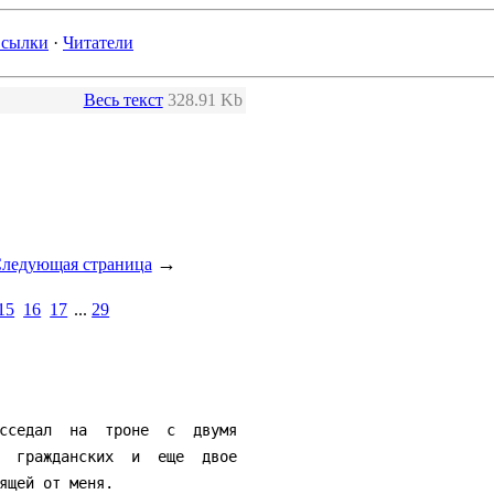
сылки
·
Читатели
Весь текст
328.91 Kb
→
ледующая страница
15
16
17
...
29