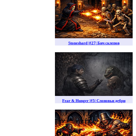
Stoneshard |#27| Бич склепов
Fear & Hunger |#5| Слоновьи дебри