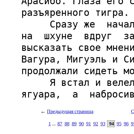
←
Предыдущая страница
С
1
...
87
88
89
90
91
92
93
94
95
96
9