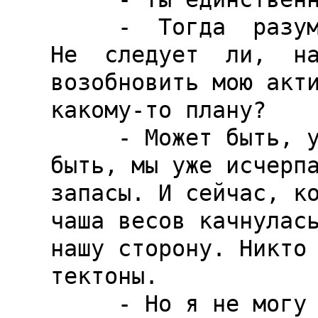
     -  Тогда  разумно  ли  мое  бездействие?  
Не  следует  ли,  на
возобновить мою акти
какому-то плану?

     - Может быть, у нас еще есть время. Может 
быть, мы уже исчерпа
запасы. И сейчас, ко
чаша весов качнулась
нашу сторону. Никто 
тектоны.

     - Но я не могу ждать сложа руки, когда  