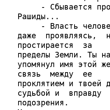
     - Сбывается проклятие 
Рашиды...

     - Власть человеческой магии,  
даже  проявляясь,  не
простирается  за

пределы Земли. Ты на
упомянул имя этой жен
связь  между  ее

проклятием и твоей д
судьбой и  вправду  н
подозрения.
