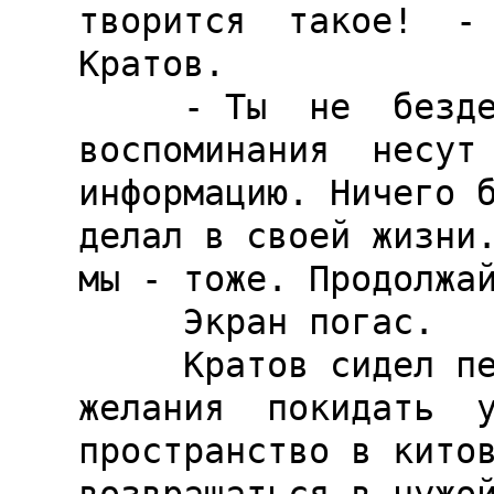
творится  такое!  - 
Кратов.

     - Ты  не  бездействуешь,  брат.  Твои  
воспоминания  несут 
информацию. Ничего б
делал в своей жизни.
мы - тоже. Продолжай
     Экран погас.

     Кратов сидел перед ним, не имея ни сил, ни  
желания  покидать  у
пространство в китов