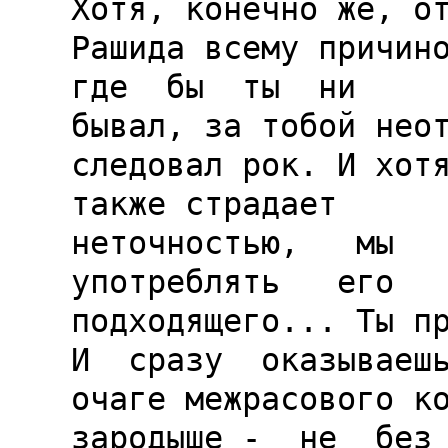
Хотя, конечно же, от
Рашида всему причиной
где  бы  ты  ни

бывал, за тобой неот
следовал рок. И хотя
также страдает

неточностью,   мы   в
употреблять   его   
подходящего... Ты пр
И  сразу  оказываешь
очаге межрасового ко
зародыше -  не  без 