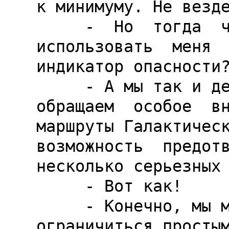
к минимуму. Не везде
     -  Но  тогда  что  мешает  вам  
использовать  меня  
индикатор опасности?
     - А мы так и делали. Мы не первый год  
обращаем  особое  вн
маршруты Галактическ
возможность  предотв
несколько серьезных 
     - Вот как!

     - Конечно, мы могли бы и впредь 
ограничиться простым