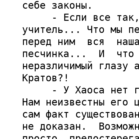
себе законы.

     - Если все так, как ты говоришь, 
учитель... Что мы пе
перед ним  вся  наша
песчинка...  И  что 
неразличимый глазу а
Кратов?!

     - У Хаоса нет глаз, чтобы видеть атомы. 
Нам неизвестны его ц
сам факт существован
не доказан.  Возможн
просто  предостерега