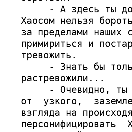
     - А здесь ты допускаешь ошибку, брат. С 
Хаосом нельзя бороть
за пределами наших с
примириться и постар
тревожить.

     - Знать бы только, чем мы его 
растревожили...

     - Очевидно, ты никак не можешь  отделаться  
от  узкого,  заземле
взгляда на происходящ
персонифицировать  Х