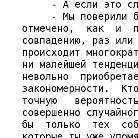
     - А если это случайное совпадение?

     - Мы поверили бы в совпадение, будь оно 
отмечено,  как  и  п
совпадению, раз или 
происходит многократ
ни малейшей тенденци
невольно  приобретае
закономерности.  Кто 
точную   вероятность
совершенно случайног
бы  только  тех  соб
которые ты уже упомя