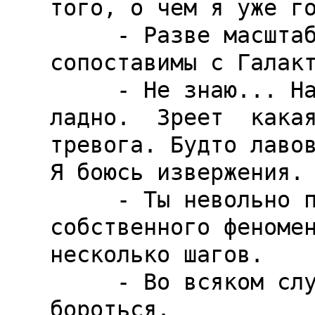
того, о чем я уже го
     - Разве масштабы твоих личных переживаний 
сопоставимы с Галакт
     - Не знаю... На Земле тоже  не  все  
ладно.  Зреет  какая
тревога. Будто лавов
Я боюсь извержения.

     - Ты невольно приблизился к объяснению 
собственного феномен
несколько шагов.

     - Во всяком случае, я хотел бы с этим 
бороться.
