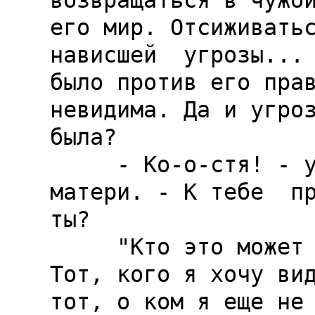
возвращаться в чужой
его мир. Отсиживатьс
нависшей  угрозы... 
было против его прав
невидима. Да и угроз
была?

     - Ко-о-стя! - услышал он далекий голос 
матери. - К тебе  пр
ты?

     "Кто это может быть? - подумал Кратов. - 
Тот, кого я хочу вид
тот, о ком я еще не 