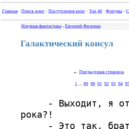
Главная
·
Поиск книг
·
Поступления книг
·
Top 40
·
Форумы
·
С
Научная фантастика
-
Евгений Филенко
Галактический консул
←
Предыдущая страница
1
...
89
90
91
92
93
94
9
     - Выходит, я отмечен печатью 
рока?!

     - Это так, брат.
