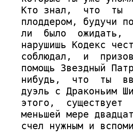
Кто знал,  что  ты  
плоддером, будучи по
ли  было  ожидать,  
нарушишь Кодекс чест
соблюдал,  и  призов
помощь Звездный Пат
нибудь,  что  ты  вв
дуэль с Драконьим Ши
этого,  существует  
меньшей мере двадцат
счел нужным и вспоми