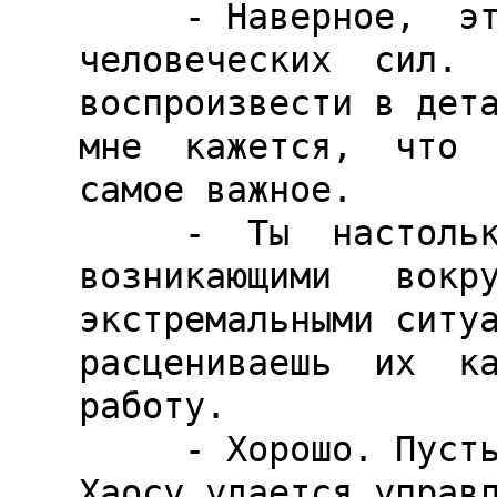
     - Наверное,  это  за  пределами  
человеческих  сил.  
воспроизвести в дета
мне  кажется,  что  
самое важное.

     -  Ты  настолько  свыкся  с  постоянно   
возникающими   вокру
экстремальными ситуа
расцениваешь  их  ка
работу.

     - Хорошо. Пусть так... Но каким образом 
Хаосу удается управл