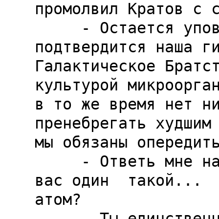
промолвил Кратов с с
     - Остается уповать на то, что, если вдруг 
подтвердится наша ги
Галактическое Братст
культурой микроорган
в то же время нет ни
пренебрегать худшим 
мы обязаны опередить
     - Ответь мне на один вопрос, учитель. Я у 
вас один  такой...  
атом?

     - Ты единственный, брат.
