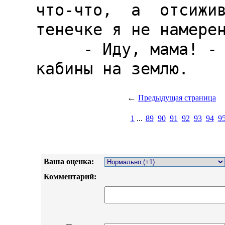
что-что,  а  отсижив
тенечке я не намерен
     - Иду, мама! - крикнул он, спрыгивая из 
←
Предыдущая страница
1
...
89
90
91
92
93
94
9
Ваша оценка:
Комментарий: