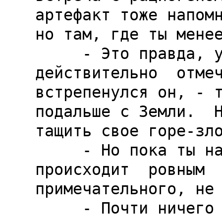
артефакт тоже напомн
но там, где ты менее
     - Это правда, учитель... Но если я  
действительно  отмеч
встрепенулся он, - т
подальше с Земли.  Н
тащить свое горе-зло
     - Но пока ты на Земле, с тобой не  
происходит  ровным  
примечательного, не 
     - Почти ничего не происходит... Кроме 