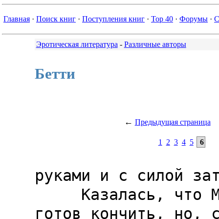
Главная
·
Поиск книг
·
Поступления книг
·
Top 40
·
Форумы
·
С
Эротическая литература
-
Различные авторы
Бетти
←
Предыдущая страница
1
2
3
4
5
6
руками и с силой зат
     Казалась, что Маури был 
готов кончить, но, с