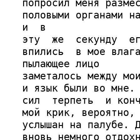
попросил меня размес
половыми органами над
и  в

эту  же  секунду  его
впились  в мое влага
пылающее лицо

заметалось между мои
и язык были во мне. 
сил  терпеть  и конч
мой крик, вероятно, 
услышан на палубе. Д
вновь немного отдохн