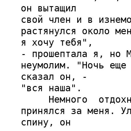
он вытащил

свой член и в изнемо
растянулся около мен
я хочу тебя",

- прошептала я, но М
неумолим. "Ночь еще 
сказал он, -

"вся наша".

     Немного  отдохнув, он вновь 
принялся за меня. Ул
спину, он
