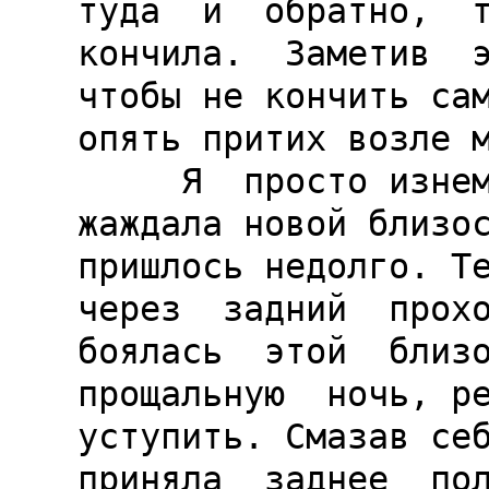
туда  и  обратно,  т
кончила.  Заметив  э
чтобы не кончить сам
опять притих возле м
     Я  просто изнемогала в его объятиях и 
жаждала новой близос
пришлось недолго. Те
через  задний  прохо
боялась  этой  близо
прощальную  ночь, ре
уступить. Смазав себ
приняла  заднее  пол