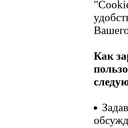
"Cooki
удобств
Вашего
Как з
пользо
следу
Задав
обсужд