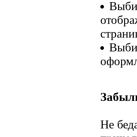
Выби
отобра
страни
Выби
оформл
Забыл
Не бед