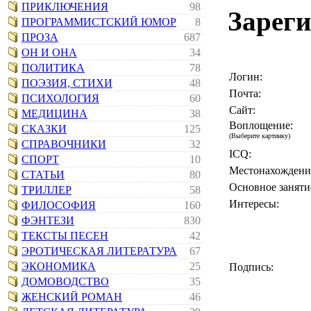
ПРИКЛЮЧЕНИЯ
98
Зареги
ПРОГРАММИСТСКИЙ ЮМОР
8
ПРОЗА
687
ОН И ОНА
34
ПОЛИТИКА
78
Логин:
ПОЭЗИЯ, СТИХИ
48
Почта:
ПСИХОЛОГИЯ
60
Сайт:
МЕДИЦИНА
38
Воплощение:
СКАЗКИ
125
(Выберите картинку)
СПРАВОЧНИКИ
32
ICQ:
СПОРТ
10
Местонахождени
СТАТЬИ
80
Основное заняти
ТРИЛЛЕР
58
Интересы:
ФИЛОСОФИЯ
160
ФЭНТЕЗИ
830
ТЕКСТЫ ПЕСЕН
42
ЭРОТИЧЕСКАЯ ЛИТЕРАТУРА
67
ЭКОНОМИКА
25
Подпись:
ДОМОВОДСТВО
35
ЖЕНСКИЙ РОМАН
46