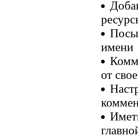
Доба
ресурс
Посыл
имени
Комм
от сво
Наст
коммен
Имет
главно