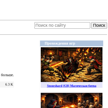
Поиск
Прохождения игр
а больше.
6.3 K
Stoneshard |#28| Магическая битва