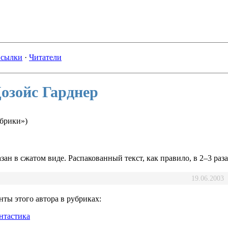
сылки
·
Читатели
озойс Гарднер
убрики»)
зан в сжатом виде. Распакованный текст, как правило, в 2–3 раз
19.06.2003
ты этого автора в рубриках:
нтастика