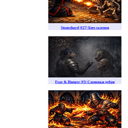
Stoneshard |#27| Бич склепов
Fear & Hunger |#5| Слоновьи дебри