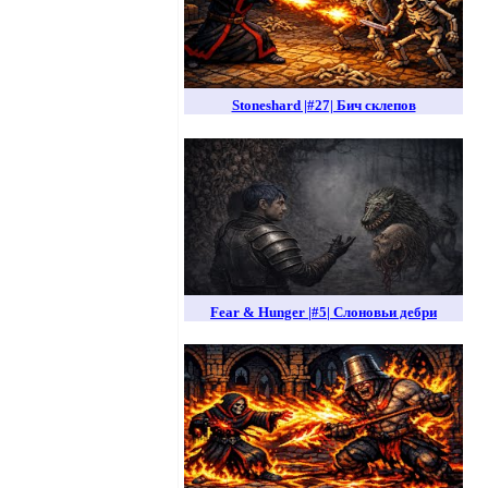
Stoneshard |#27| Бич склепов
Fear & Hunger |#5| Слоновьи дебри