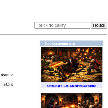
Поиск
Прохождения игр
а больше.
94.5 K
Stoneshard |#28| Магическая битва