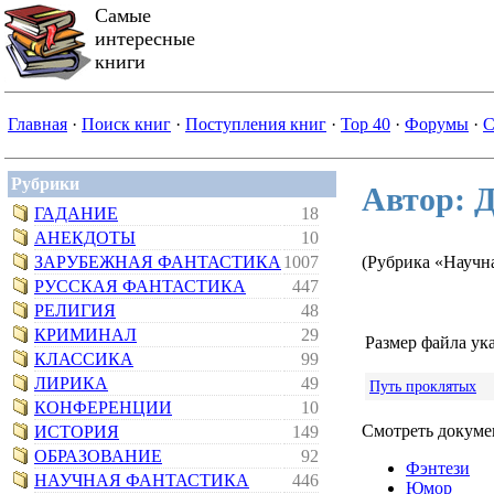
Самые
интересные
книги
Главная
·
Поиск книг
·
Поступления книг
·
Top 40
·
Форумы
·
С
Рубрики
Автор: 
ГАДАНИЕ
18
АНЕКДОТЫ
10
ЗАРУБЕЖНАЯ ФАНТАСТИКА
1007
(Рубрика «Научн
РУССКАЯ ФАНТАСТИКА
447
РЕЛИГИЯ
48
КРИМИНАЛ
29
Размер файла ука
КЛАССИКА
99
ЛИРИКА
49
Путь проклятых
КОНФЕРЕНЦИИ
10
Смотреть докумен
ИСТОРИЯ
149
ОБРАЗОВАНИЕ
92
Фэнтези
НАУЧНАЯ ФАНТАСТИКА
446
Юмор