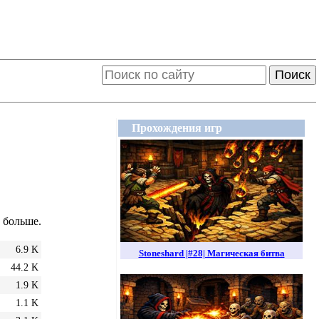
Поиск
Прохождения игр
а больше.
6.9 K
Stoneshard |#28| Магическая битва
44.2 K
1.9 K
1.1 K