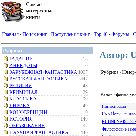
Самые
интересные
книги
Главная
·
Поиск книг
·
Поступления книг
·
Top 40
·
Форумы
·
С
Рубрики
Автор: U
ГАДАНИЕ
18
АНЕКДОТЫ
10
ЗАРУБЕЖНАЯ ФАНТАСТИКА
1007
(Рубрика «Юмор
РУССКАЯ ФАНТАСТИКА
447
РЕЛИГИЯ
48
КРИМИНАЛ
29
Размер файла ука
КЛАССИКА
99
ЛИРИКА
49
Ниппонбаши
КОНФЕРЕНЦИИ
10
Нью-Йорк - гнилое
ИСТОРИЯ
149
KUHNI NARODOV
ОБРАЗОВАНИЕ
92
Философские заме
НАУЧНАЯ ФАНТАСТИКА
446