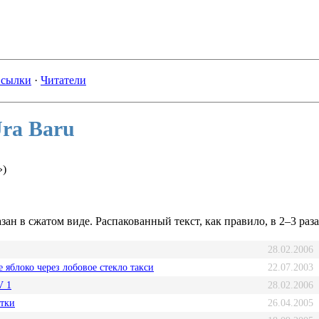
сылки
·
Читатели
ra Baru
»)
зан в сжатом виде. Распакованный текст, как правило, в 2–3 раз
28.02.2006
 яблоко через лобовое стекло такси
22.07.2003
 1
28.02.2006
тки
26.04.2005