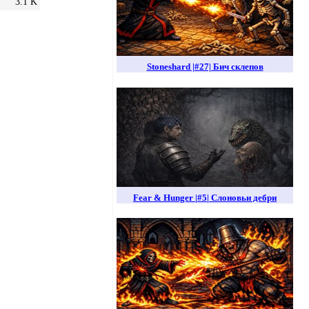
3.1 K
Stoneshard |#27| Бич склепов
Fear & Hunger |#5| Слоновьи дебри