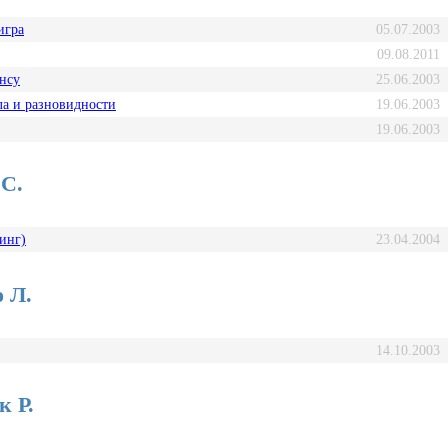
игра
05.07.2003
09.08.2011
ансу
25.06.2003
ла и разновидности
19.06.2003
19.06.2003
С.
инг)
23.04.2004
 Л.
14.10.2003
 Р.