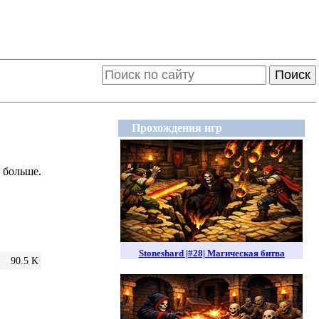
Поиск
Прохождения игр
а больше.
Stoneshard |#28| Магическая битва
90.5 K