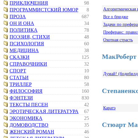
ПРИКЛЮЧЕНИЯ
98
Алгоритмическая 
ПРОГРАММИСТСКИЙ ЮМОР
8
ПРОЗА
687
Все о бридже
ОН И ОНА
34
Задачи по префер
ПОЛИТИКА
78
Преферанс: прави
ПОЭЗИЯ, СТИХИ
48
Охотная страсть
ПСИХОЛОГИЯ
60
МЕДИЦИНА
38
МакРоберт 
СКАЗКИ
125
СПРАВОЧНИКИ
32
СПОРТ
10
Думай! (бодибилд
СТАТЬИ
80
ТРИЛЛЕР
58
Степаненко
ФИЛОСОФИЯ
160
ФЭНТЕЗИ
830
ТЕКСТЫ ПЕСЕН
42
Каратэ
ЭРОТИЧЕСКАЯ ЛИТЕРАТУРА
67
ЭКОНОМИКА
25
Стюарт Мак
ДОМОВОДСТВО
35
ЖЕНСКИЙ РОМАН
46