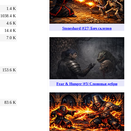
1.4 K
1038.4 K
4.6 K
Stoneshard |#27| Бич склепов
14.4 K
7.0 K
153.6 K
Fear & Hunger |#5| Слоновьи дебри
83.6 K