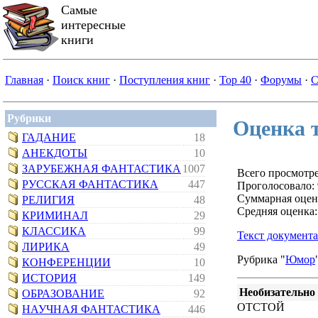
Самые
интересные
книги
Главная
·
Поиск книг
·
Поступления книг
·
Top 40
·
Форумы
·
С
Рубрики
Оценка 
ГАДАНИЕ
18
АНЕКДОТЫ
10
ЗАРУБЕЖНАЯ ФАНТАСТИКА
1007
Всего просмотре
РУССКАЯ ФАНТАСТИКА
447
Проголосовало: 
Суммарная оцен
РЕЛИГИЯ
48
Средняя оценка:
КРИМИНАЛ
29
КЛАССИКА
99
Текст документа
ЛИРИКА
49
Рубрика "
Юмор
КОНФЕРЕНЦИИ
10
ИСТОРИЯ
149
Необизательно
ОБРАЗОВАНИЕ
92
ОТСТОЙ
НАУЧНАЯ ФАНТАСТИКА
446