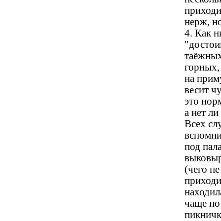
приходи
нерж, но
4. Как н
"достои
таёжных
горных,
на приму
весит ч
это норм
а нет ли
Всех сл
вспомни
под пал
выковыр
(чего н
приходи
находила
чаще по
пикничк