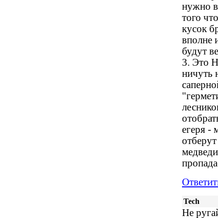
нужно в
того чт
кусок б
вполне 
будут в
3. Это 
ничуть 
саперно
"гермет
леснико
отобрать
егеря -
отберут
медведи
пропадае
Ответит
Tech
Не руга