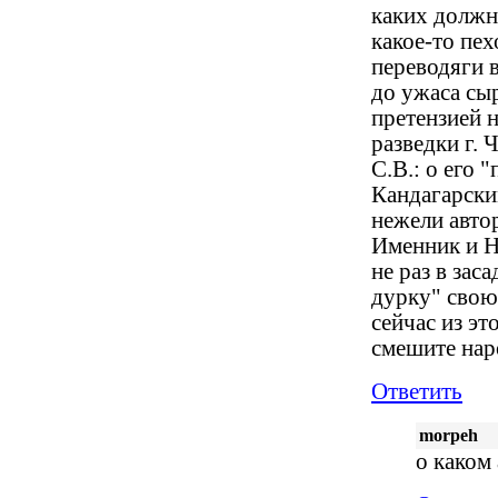
каких должн
какое-то пе
переводяги в
до ужаса сы
претензией 
разведки г. 
С.В.: о его 
Кандагарски
нежели автор
Именник и Н
не раз в зас
дурку" свою
сейчас из эт
смешите нар
Ответить
morpeh
о каком 