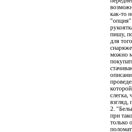
передней
возможн
как-то 
"опция"
рукоятка
пишу, п
для тог
снаряже
можно м
покупать
стачива
описани
проведе
которой 
слегка, 
взгляд,
2. "Бел
при так
только 
поломат