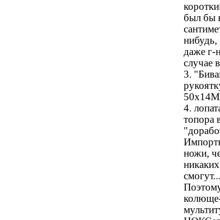
коротки
был бы 
сантиме
нибудь,
даже г-
случае 
3. "Бива
рукоятку
50х14М
4. лопат
топора 
"дорабо
Импортн
ножи, ч
никаких
смогут..
Поэтому,
колюще-
мультиту