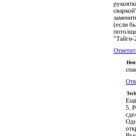
рукоятк
сваркой
замените
(если б
потолще
"Тайги-2
Ответит
Неи
спа
Отв
Tec
Ещё
5. 
сде
Одн
отк
Выс