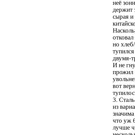
неё зонн
держит 
сырая и
китайск
Насколь
отковал
но хлеб
тупился 
двумя-т
И не гну
прожил 
увольне
вот вер
тупилос
3. Сталь
из вари
значима 
что уж 
лучше ч
несколь