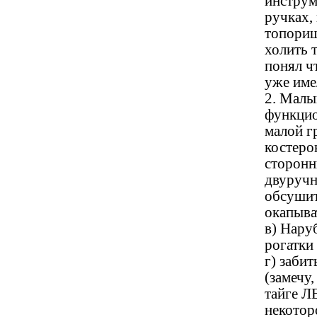
инструм
ручках,
топорищ,
холить 
понял ч
уже имел
2. Мал
функцио
малой г
костеро
сторонн
двуручн
обсушит
окапыва
в) Нару
рогатки
г) заби
(замечу
тайге Л
некотор