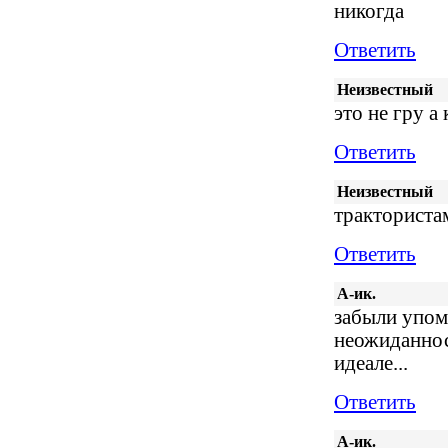
никогда
Ответить
Неизвестный
это не гру а
Ответить
Неизвестный
тракториста
Ответить
А-ик.
забыли упо
неожиданнос
идеале...
Ответить
А-ик.