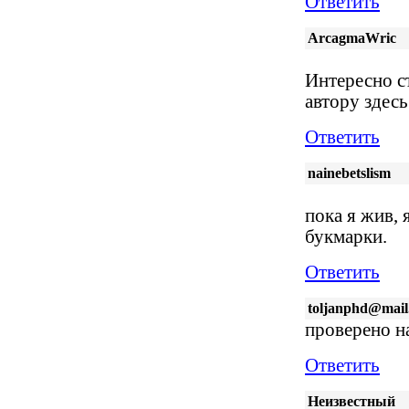
Ответить
ArcagmaWric
Интересно с
автору здес
Ответить
nainebetslism
пока я жив, 
букмарки.
Ответить
toljanphd@mail
проверено н
Ответить
Неизвестный