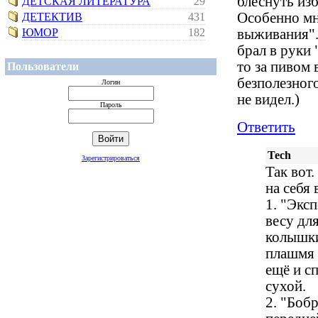
блеснуть из
ДЕТСКАЯ ЛИТЕРАТУРА
29
Особенно мн
ДЕТЕКТИВ
431
ЮМОР
182
выживания".
брал в руки 
то за пивом 
Пользователи
безполезного
Логин
не видел.)
Пароль
Ответить
Tech
Зарегистрироваться
Так вот.
на себя 
1. "Экс
весу для
колышки
плашмя 
ещё и с
сухой.
2. "Бобр