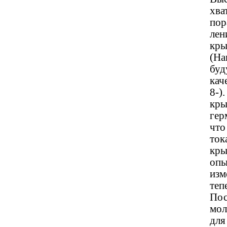
хва
пор
лен
кры
(На
буд
кач
8-)
кры
гер
что
ток
кры
опы
изм
теп
Пос
мол
для