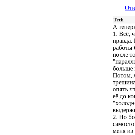
Отв
Tech
А тепер
1. Всё,
правда.
работы 
после т
"паралл
больше 
Потом, 
трещина
опять чт
её до к
"холодн
выдержи
2. Но б
самосто
меня из 