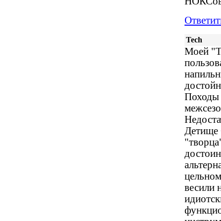
НОКСовс
Ответит
Tech
Моей "Т
пользов
напильн
достойн
Походы в
межсезо
Недостат
Детище 
"творца
достоин
альтерн
цельном
весили 
идиотск
функцио