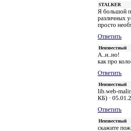
STALKER
Я большой п
различных ус
просто необ
Ответить
Неизвестный
А..и..но!
как про кол
Ответить
Неизвестный
lib.web-mal
КБ) · 05.01.
Ответить
Неизвестный
скажите по