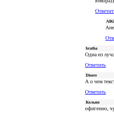
юмора))
Ответит
AlK
Ане
Отв
bratha
Одна из луч
Ответить
Disore
А о чем текст
Ответить
Кольян
офигенно, чу