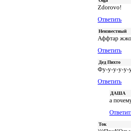
Olga
Zdorovo!
Ответить
Неизвестный
Аффтар жжо
Ответить
Дед Пихто
Фу-у-у-у-у-у
Ответить
ДАША
а почему
Ответит
Ток