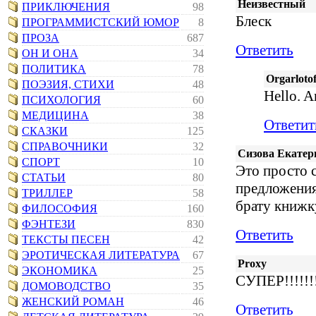
Неизвестный
ПРИКЛЮЧЕНИЯ
98
Блеск
ПРОГРАММИСТСКИЙ ЮМОР
8
ПРОЗА
687
Ответить
ОН И ОНА
34
ПОЛИТИКА
78
Orgarlotof
ПОЭЗИЯ, СТИХИ
48
Hello. A
ПСИХОЛОГИЯ
60
МЕДИЦИНА
38
Ответит
СКАЗКИ
125
СПРАВОЧНИКИ
32
Сизова Екатер
СПОРТ
10
Это просто с
СТАТЬИ
80
предложениям
ТРИЛЛЕР
58
брату книжк
ФИЛОСОФИЯ
160
ФЭНТЕЗИ
830
Ответить
ТЕКСТЫ ПЕСЕН
42
ЭРОТИЧЕСКАЯ ЛИТЕРАТУРА
67
Proxy
ЭКОНОМИКА
25
СУПЕР!!!!!!!!
ДОМОВОДСТВО
35
ЖЕНСКИЙ РОМАН
46
Ответить