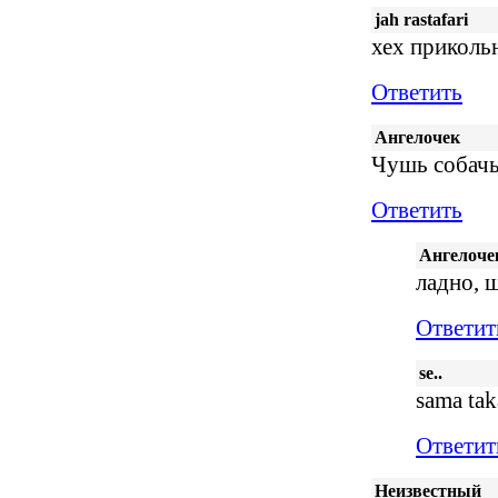
jah rastafari
хех прикольн
Ответить
Ангелочек
Чушь собачь
Ответить
Ангелоче
ладно, ш
Ответит
se..
sama ta
Ответит
Неизвестный