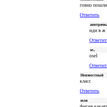
говно пошли
Ответить
апотрачк
иди в ж 
Ответит
se..
osel
Ответит
Неизвестный
класс
Ответить
юля
фигня какая