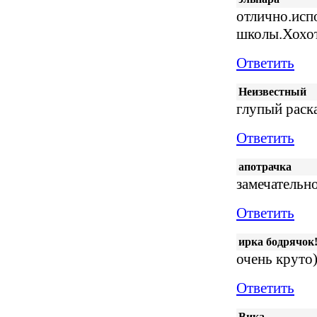
отлично.исп
школы.Хохот
Ответить
Неизвестный
глупый раск
Ответить
апотрачка
замечательн
Ответить
ирка бодрячок
очень круто
Ответить
Вика