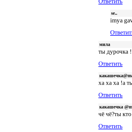
Ответить
se..
imya gav
Ответит
мила
ты дурочка !
Ответить
какашечка@mai
ха ха ха !а т
Ответить
какашечка @ma
чё чё?ты кто
Ответить