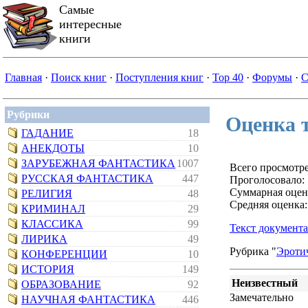
Самые
интересные
книги
Главная
·
Поиск книг
·
Поступления книг
·
Top 40
·
Форумы
·
С
Рубрики
Оценка т
ГАДАНИЕ
18
АНЕКДОТЫ
10
ЗАРУБЕЖНАЯ ФАНТАСТИКА
1007
Всего просмотре
РУССКАЯ ФАНТАСТИКА
447
Проголосовало: 
Суммарная оцен
РЕЛИГИЯ
48
Средняя оценка:
КРИМИНАЛ
29
КЛАССИКА
99
Текст документа
ЛИРИКА
49
Рубрика "
Эротич
КОНФЕРЕНЦИИ
10
ИСТОРИЯ
149
Неизвестный
ОБРАЗОВАНИЕ
92
Замечательно
НАУЧНАЯ ФАНТАСТИКА
446