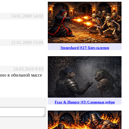
14.01.2008 14:02
22.01.2009 15:09
Stoneshard |#27| Бич склепов
24.03.2010 9:19
енно в обильной массе
Fear & Hunger |#5| Слоновьи дебри