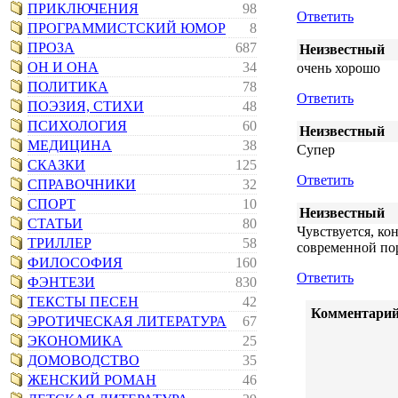
ПРИКЛЮЧЕНИЯ
98
Ответить
ПРОГРАММИСТСКИЙ ЮМОР
8
ПРОЗА
687
Неизвестный
ОН И ОНА
34
очень хорошо
ПОЛИТИКА
78
Ответить
ПОЭЗИЯ, СТИХИ
48
ПСИХОЛОГИЯ
60
Неизвестный
МЕДИЦИНА
38
Супер
СКАЗКИ
125
Ответить
СПРАВОЧНИКИ
32
СПОРТ
10
Неизвестный
СТАТЬИ
80
Чувствуется, ко
ТРИЛЛЕР
58
современной пор
ФИЛОСОФИЯ
160
Ответить
ФЭНТЕЗИ
830
ТЕКСТЫ ПЕСЕН
42
Комментарий
ЭРОТИЧЕСКАЯ ЛИТЕРАТУРА
67
ЭКОНОМИКА
25
ДОМОВОДСТВО
35
ЖЕНСКИЙ РОМАН
46