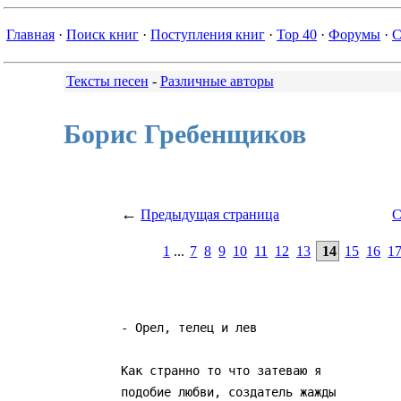
Главная
·
Поиск книг
·
Поступления книг
·
Top 40
·
Форумы
·
С
Тексты песен
-
Различные авторы
Борис Гребенщиков
←
Предыдущая страница
С
1
...
7
8
9
10
11
12
13
14
15
16
1