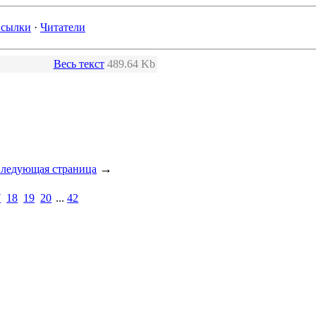
сылки
·
Читатели
Весь текст
489.64 Kb
→
ледующая страница
7
18
19
20
...
42