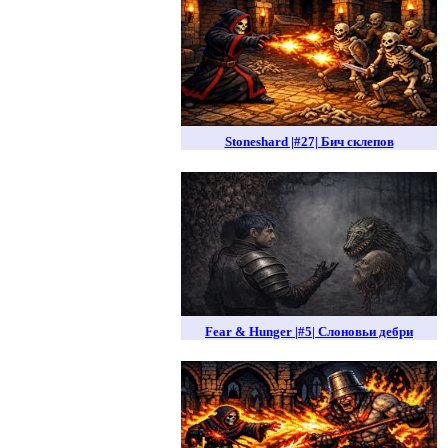
Stoneshard |#27| Бич склепов
Fear & Hunger |#5| Слоновьи дебри