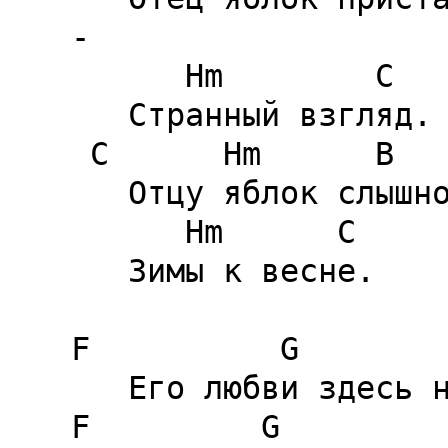
-

      Hm        C

   Странный взгляд.

 C      Hm      B        Am       G       C

   Отцу яблок слышно движение корней во сне,

      Hm      C

   Зимы к весне.

F          G        
   Его любви здесь нет,

F         G         