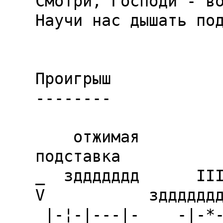
Смотри, Господи - во
Научи нас дышать под
Проигрыш

--------

    отжимая                                                        
подставка

_  зддддддд      III           
V           зддддддд
 |-¦-|---|-    -|-*-|---|---|-    |-*-|---|---