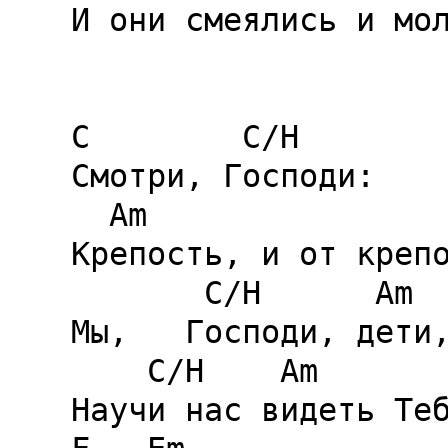
И они смеялись и мол
C        C/H

Смотри, Господи:

  Am                         C

Крепость, и от крепо
       C/H      Am               C

Мы,   Господи, дети,
    C/H    Am

Научи нас видеть Теб