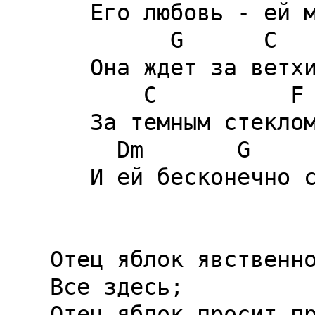
   Его любовь - ей минус пятнадцать лет,

         G      C         F

   Она ждет за ветхим крылом,

       C          F

   За темным стеклом,

     Dm       G       C

   И ей бесконечно странно.

Отец яблок явственно
Все здесь;

Отец яблок просит пр