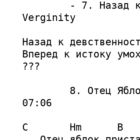
        - 7. Назад к девственности / Back To 
Verginity           
Назад к девственност
Вперед к истоку умохрефей.        
???

        8. Отец Яблок / Father Of Apples                    
07:06

C       Hm      B   
   Отец яблок пристально смотрит в небесный сад 