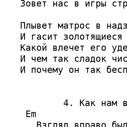
Зовет нас в игры стр
Плывет матрос в надз
И гасит золотящиеся 
Какой влечет его уде
И чем так сладок чис
И почему он так бесп
        4. Как нам вернуться домой

 Em                       G

   Взгляд вправо был бы признаком страха,
