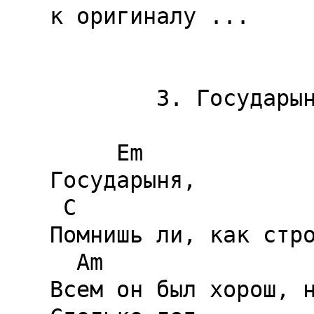
к оригиналу ...

        3. Государыня

     Em

Государыня,

 C                       G

Помнишь ли, как стро
  Am                      C    Em

Всем он был хорош, н