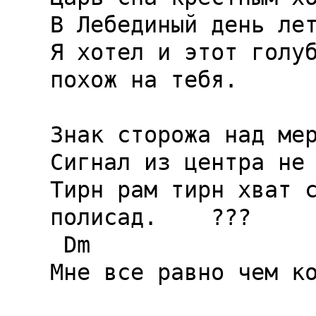
В Лебединый день лет
Я хотел и этот голуб
похож на тебя.

Знак сторожа над мер
Сигнал из центра не 
Тирн рам тирн хват с
полисад.    ???

 Dm                  G         F    GA

Мне все равно чем ко
                     