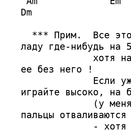
 Am             Em                Dm                
Dm

  *** Прим.  Все это играется с каподастром ( 
ладу где-нибудь на 5
             хотя на концертах Б.Г. исполняет 
ее без него !

             Если уж кому-то захочется - 
играйте высоко, на б
             (у меня уже после первого куплета 
пальцы отваливаются 
             - хотя звук-то получается поближе 