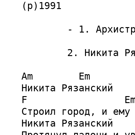
(p)1991

        - 1. Архистратиг   [Instr]

        2. Никита Рязанский

Am        Em

Никита Рязанский

F                 Em
Строил город, и ему 
Никита Рязанский
