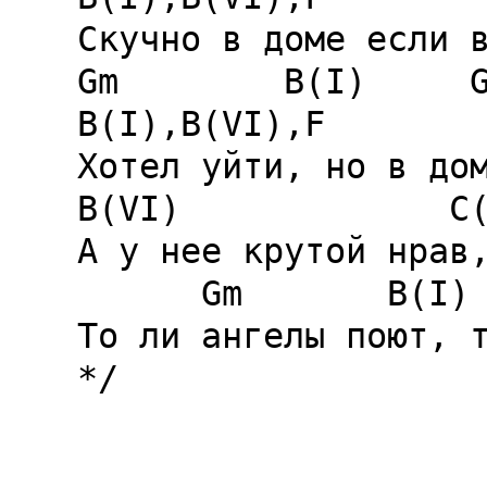
Скучно в доме если в
Gm        B(I)     G
B(I),B(VI),F

Хотел уйти, но в дом
B(VI)             C(
А у нее крутой нрав,
      Gm       B(I)     Gm F       Gm

То ли ангелы поют, т
*/
