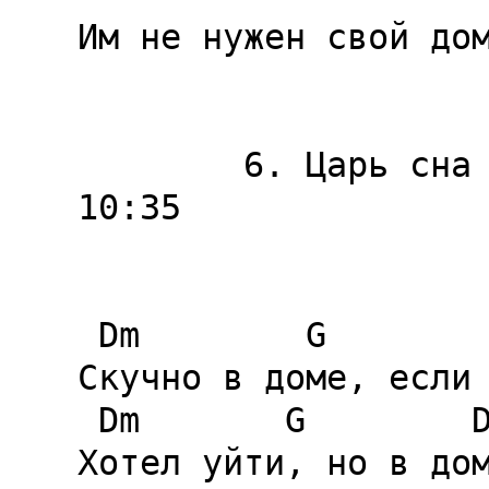
Им не нужен свой дом
        6. Царь сна / King Of Dreams                           
10:35

 Dm        G           Dm         G       Dm

Скучно в доме, если 
 Dm       G        Dm        G       Dm

Хотел уйти, но в дом