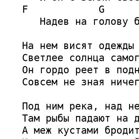
F            G      
   Надев на голову бидон.

На нем висят одежды 
Светлее солнца самог
Он гордо реет в подн
Совсем не зная ничег
Под ним река, над не
Там рыбы падают на д
А меж кустами бродит