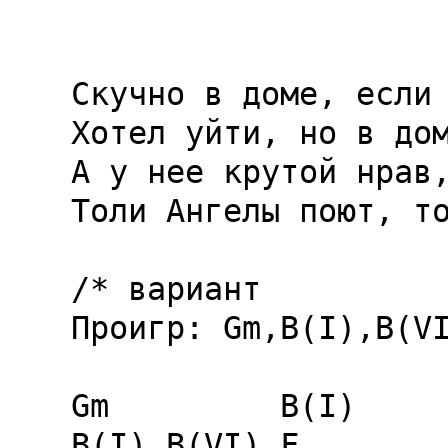
                     отход на севе
Скучно в доме, если 
Хотел уйти, но в дом
А у нее крутой нрав,
Толи Ангелы поют, то
/* вариант

Проигр: Gm,B(I),B(VI
Gm         B(I)      
B(I),B(VI),F
