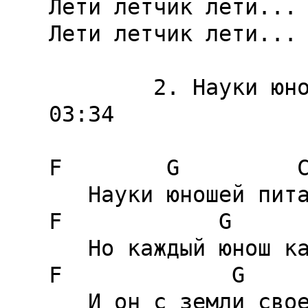
Лети летчик лети...

Лети летчик лети...

        2. Науки юношей / Sciences Of The Young             
03:34

F        G         C
   Науки юношей питают,

F            G      
   Но каждый юнош как пито-он;

F             G     
   И он с земли своей слета-ет,
