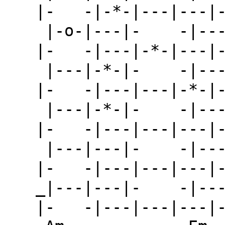
|-   -|-*-|---|---|-
 |-o-|---|-    -|---|---|-*-|-    |---|---|-*-
|-   -|---|-*-|---|-
 |---|-*-|-    -|---|-*-|---|-    |---|-*-|---
|-   -|---|---|-*-|-
 |---|-*-|-    -|---|---|---|-    |---|---|---
|-   -|---|---|---|-
 |---|---|-    -|---|---|---|-    |---|---|---
|-   -|---|---|---|-
_|---|---|-    -|--
|-   -|---|---|---|-