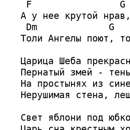
 F                G       F           A

А у нее крутой нрав,
 Dm             G     Dm    G       Dm

Толи Ангелы поют, то
Царица Шеба прекрасн
Пернатый змей - тень
На простынях из сине
Нерушимая стена, леш
Свет яблони под юбко
Царь сна крестным хо