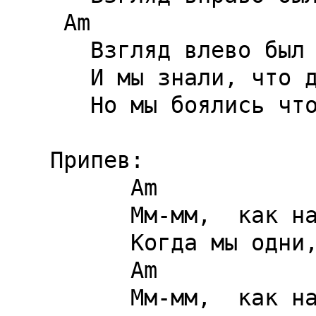
 Am                      C         D

   Взгляд влево был бы признаком сна.

   И мы знали, что деревья молчат,

   Но мы боялись что взойдет луна.

Припев:

      Am                           Em

      Мм-мм,  как нам вернуться домой,

      Когда мы одни,

      Am                           Em

      Мм-мм,  как нам вернуться домой.
