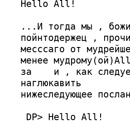
Hello All!

...И тогда мы , божи
пойнтодержец , прочи
месссаго от мудрейше
менее мудрому(ой)All
за  
  и , как следуе
наглюкавить

нижеследующее послан
 DP> Hello All!
