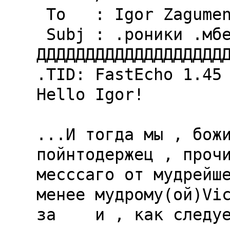
 To   : Igor Zagumennov

 Subj : .pоники .мбеpа 10 том или далее...

ДДДДДДДДДДДДДДДДДДДД
.TID: FastEcho 1.45 
Hello Igor!

...И тогда мы , божи
пойнтодержец , прочи
месссаго от мудрейше
менее мудрому(ой)Vic
за  
  и , как следуе