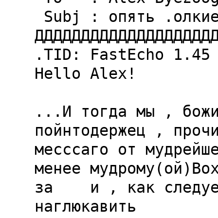
 Subj : опять .олкиен и .ерумов...

ДДДДДДДДДДДДДДДДДДДД
.TID: FastEcho 1.45 
Hello Alex!

...И тогда мы , божи
пойнтодержец , прочи
месссаго от мудрейше
менее мудрому(ой)Box
за  
  и , как следуе
наглюкавить
