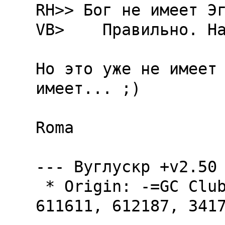
RH>> Бог не имеет Эг
VB>    Правильно. Hа
Hо это уже не имеет 
имеет... ;)

Roma

--- Вуглускр +v2.50

 * Origin: -=GC Club, Chelyabinsk, 610533, 
611611, 612187, 3417