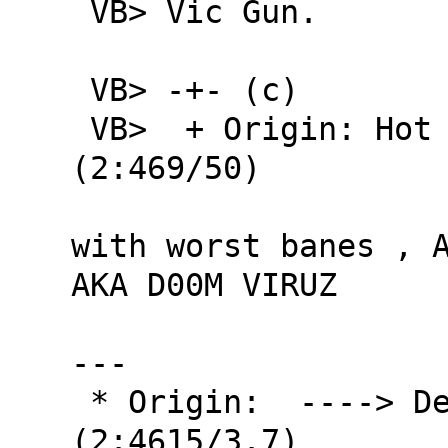
 VB> Vic Gun.

 VB> -+- (c)

 VB>  + Origin: Hot Point, gun@cc.acad.md 
(2:469/50)

with worst banes , A
AKA D00M VIRUZ

---

 * Origin:  ----> Default GoldED Origin <----  
(2:4615/3.7)
