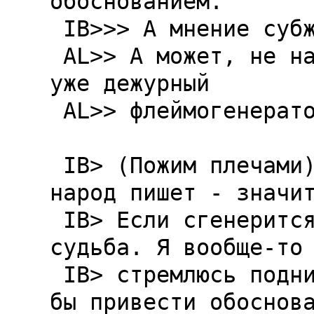
обоснованием.

 IB>>> А мнение субж тут обосновать можно?

 AL>> А может, не надо подымать вновь задравший 
уже дежурный

 AL>> флеймогенератор сей эхи?

 IB> (Пожим плечами). Извини, пожалуйста. Раз 
народ пишет - значит
 IB> Если сгенерится флейм - такова его (субжа) 
судьба. Я вообще-то 
 IB> стремлюсь поднимать флейм, но мне хотелось 
бы привести обоснова