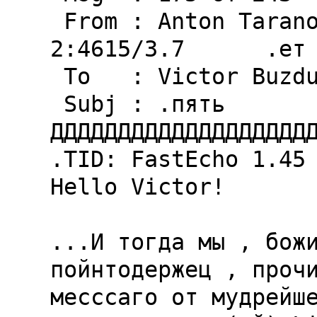
 From : Anton Taranov                       
2:4615/3.7      .ет 
 To   : Victor Buzdugan

 Subj : .пять

ДДДДДДДДДДДДДДДДДДДД
.TID: FastEcho 1.45 
Hello Victor!

...И тогда мы , божи
пойнтодержец , прочи
месссаго от мудрейше