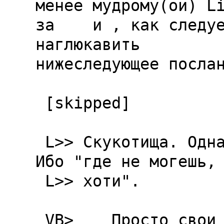
менее мудрому(ой) Li
за  
  и , как следуе
наглюкавить

нижеследующее послан
 [skipped]

 L>> Скукотища. Однако весьма пользительная. 
Ибо "где не могешь, 
 L>> хоти".

 VB>    Просто свои миры создавать надо. 