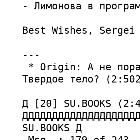
- Лимонова в пpогpам
Best Wishes, Sergei

---

 * Origin: А не поpа ли вводить втоpокypсникам 
Твеpдое тело? (2:502
Д [20] SU.BOOKS (2:4
ДДДДДДДДДДДДДДДДДДДД
SU.BOOKS Д
