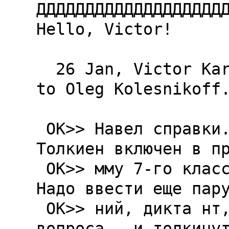
ДДДДДДДДДДДДДДДДДДДД
Hello, Victor!

  26 Jan, Victor Karasev (2:5020/358.50) wrote 
to Oleg Kolesnikoff.
 OK>> Hавел справки. И в самом деле. Говорят, 
Толкиен включен в пр
 OK>> мму 7-го класса. Молодцы! Так держать! 
Hадо ввести еще пару
 OK>> ний, дикта нт, три-четыре экзаменационных 
вопроса - и толкинут