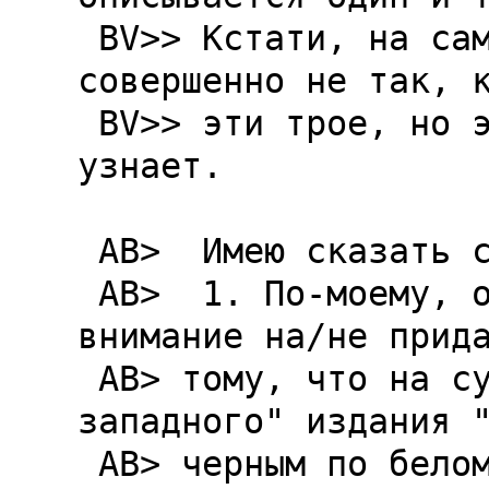
 BV>> Кстати, на самом деле все происходило 
совершенно не так, к
 BV>> эти трое, но этого никто и никогда не 
узнает.

 AB>  Имею сказать следующее:

 AB>  1. По-моему, очень многие не обратили 
внимание на/не прида
 AB> тому, что на суперобложке  "северо-
западного" издания "
 AB> черным по белому написано: "Средиземье 