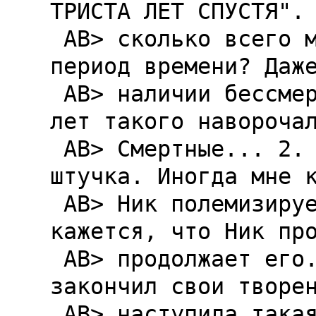
ТРИСТА ЛЕТ СПУСТЯ". 
 AB> сколько всего может произойти за такой 
период времени? Даже
 AB> наличии бессмертия. Мы вот за семьдесят 
лет такого наворочал
 AB> Смертные... 2. ИМХО,"Кольцо Тьмы" - хитрая 
штучка. Иногда мне к
 AB> Hик полемизирует с Профессором. Иногда мне 
кажется, что Hик про
 AB> продолжает его. Вот, мол, Профессор 
закончил свои творен
 AB> наступила такая-то эпоха, а я с этого 