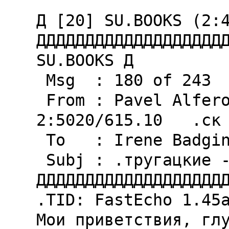
Д [20] SU.BOOKS (2:4
ДДДДДДДДДДДДДДДДДДДД
SU.BOOKS Д

 Msg  : 180 of 243

 From : Pavel Alferov                       
2:5020/615.10   .cк 
 To   : Irene Badgina

 Subj : .тругацкие - Suxx

ДДДДДДДДДДДДДДДДДДДД
.TID: FastEcho 1.45a
Мои приветствия, глу