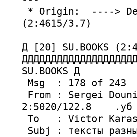
 * Origin:  ----> Default GoldED Origin <----  
(2:4615/3.7)

Д [20] SU.BOOKS (2:4
ДДДДДДДДДДДДДДДДДДДД
SU.BOOKS Д

 Msg  : 178 of 243

 From : Sergei Dounin                       
2:5020/122.8    .уб 
 To   : Victor Karasev

 Subj : тексты разные (2)
