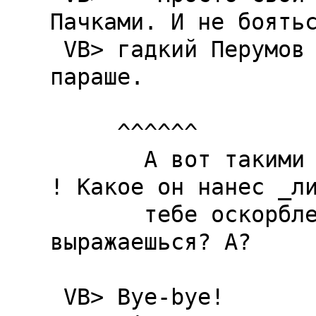
Пачками. И не боятьс
 VB> гадкий Перумов и перебелит потолок в 
параше.

     ^^^^^^

       А вот такими словами бросаться нехорошо 
! Какое он нанес _ли
       тебе оскорбление , что ты так 
выражаешься? А?

 VB> Bye-bye!
