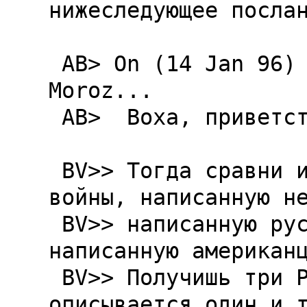
нижеследующее послан
 AB> On (14 Jan 96) Boxa Vasilyev wrote to Oleg 
Moroz...

 AB>  Воха, приветствую тебя!

 BV>> Тогда сравни историю второй мировой 
войны, написанную не
 BV>> написанную русским-коммунистом и 
написанную американц
 BV>> Получишь три РАЗHЫХ мира, хотя 
описывается один и т