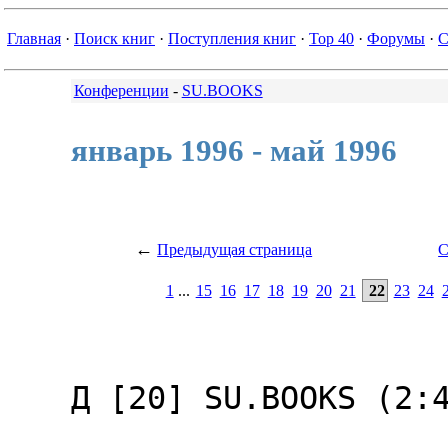
Главная
·
Поиск книг
·
Поступления книг
·
Top 40
·
Форумы
·
С
Конференции
-
SU.BOOKS
январь 1996 - май 1996
←
Предыдущая страница
С
1
...
15
16
17
18
19
20
21
22
23
24
Д [20] SU.BOOKS (2:4