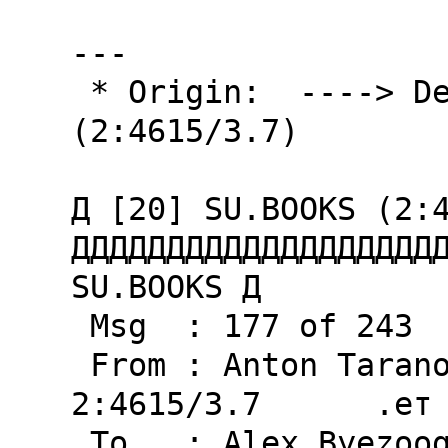
---

 * Origin:  ----> Default GoldED Origin <----  
(2:4615/3.7)

Д [20] SU.BOOKS (2:4
ДДДДДДДДДДДДДДДДДДДД
SU.BOOKS Д

 Msg  : 177 of 243

 From : Anton Taranov                       
2:4615/3.7      .ет 
 To   : Alex Byezoogly
