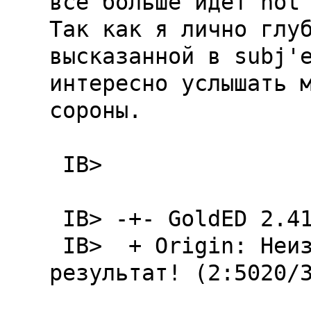
все больше идет not 
Так как я лично глуб
высказанной в subj'е
интересно услышать м
сороны.

 IB>                  Эйлиан

 IB> -+- GoldED 2.41+

 IB>  + Origin: Hеизменно превосходный 
результат! (2:5020/3