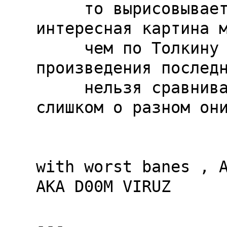
     то вырисовывается намного более сложная и 
интересная картина м
     чем по Толкину и даже по иенне , хотя 
произведения последн
     нельзя сравнивать с перумовскими ибо 
слишком о разном они
with worst banes , A
AKA D00M VIRUZ

---
