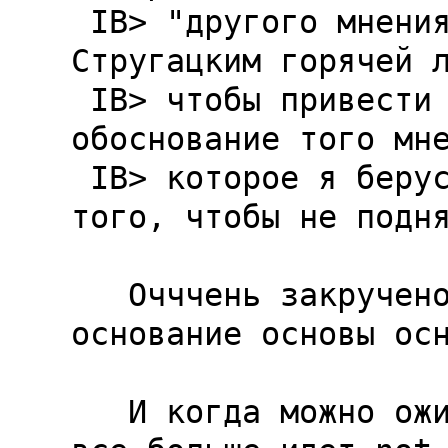
 IB> "другого мнения". Хотя я и не питаю к 
Стругацким горячей л
 IB> чтобы привести свои обоснования, мне нужно 
обоснование того мне
 IB> которое я берусь оспаривать, именно для 
того, чтобы не подня
   Очччень закручено. Обоснуем обоснованное 
основание основы осн
   И когда можно ожидать результат. А то что-то 