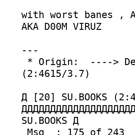
with worst banes , A
AKA D00M VIRUZ

---

 * Origin:  ----> Default GoldED Origin <----  
(2:4615/3.7)

Д [20] SU.BOOKS (2:4
ДДДДДДДДДДДДДДДДДДДД
SU.BOOKS Д

 Msg  : 175 of 243
