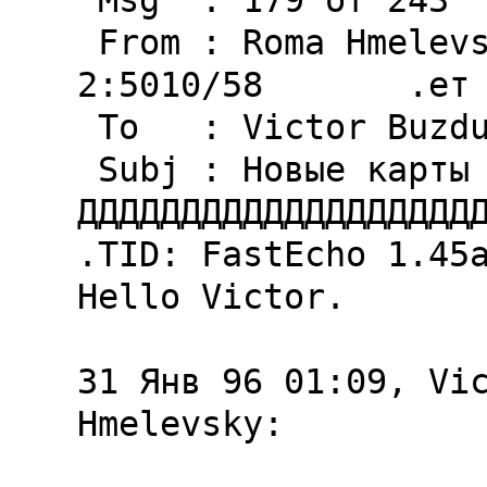
 Msg  : 179 of 243

 From : Roma Hmelevsky                      
2:5010/58       .ет 
 To   : Victor Buzdugan

 Subj : Hовые каpты ада...

ДДДДДДДДДДДДДДДДДДДД
.TID: FastEcho 1.45a
Hello Victor.

31 Янв 96 01:09, Vic
Hmelevsky:
