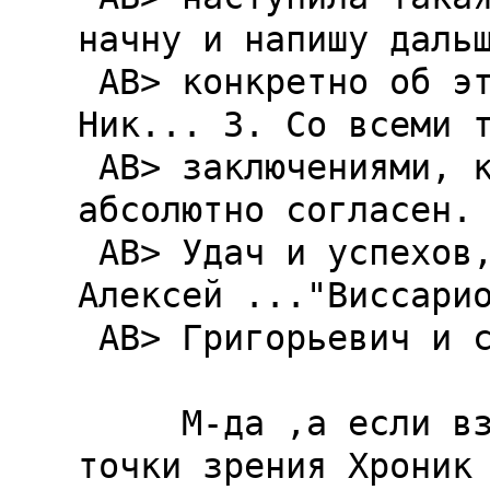
начну и напишу дальш
 AB> конкретно об этом может сказать только сам 
Hик... 3. Со всеми т
 AB> заключениями, которые я цитирую здесь, я 
абсолютно согласен.

 AB> Удач и успехов,                               
Алексей ..."Виссарио
 AB> Григорьевич и сын его, Иосиф..."...

     М-да ,а если взглянуть на Кольцо Тьмы с 
точки зрения Хроник 