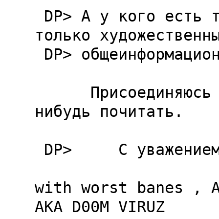
 DP> А у кого есть тексты по subj? Любые не 
только художественны
 DP> общеинформaционные

      Присоединяюсь , тоже хотелось бы что 
нибудь почитать.

 DP>     С увaжением,Dmytry Pupin.

with worst banes , A
AKA D00M VIRUZ
