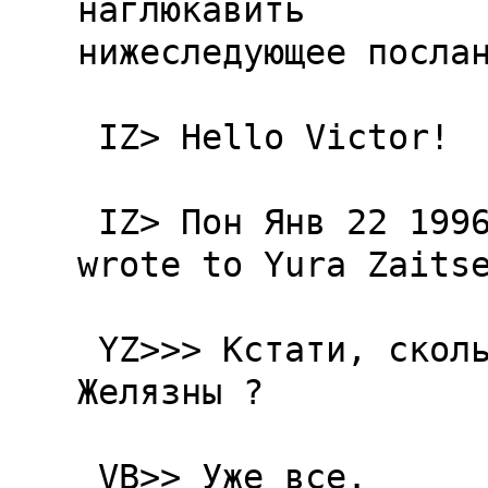
наглюкавить

нижеследующее послан
 IZ> Hello Victor!

 IZ> Пон Янв 22 1996 23:10, Victor Buzdugan 
wrote to Yura Zaitse
 YZ>>> Кстати, сколько хpоник yже написал 
Желязны ?

 VB>> Уже все.
