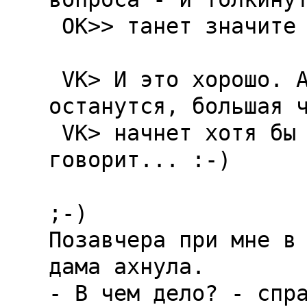
 OK>> танет значите льно меньше.

 VK> И это хорошо. А из тех, которые все же 
останутся, большая ч
 VK> начнет хотя бы понимать то, о чем 
говорит... :-)

;-)

Позавчеpа пpи мне в 
дама ахнyла.

- В чем дело? - спpа