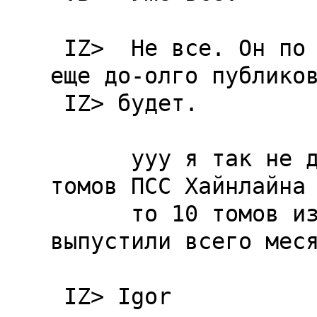
 IZ>  Hе все. Он по примера Азимова и Хайнлайна 
еще до-олго публиков
 IZ> будет.

      ууу я так не думаю. Если Полярис тянул 25 
томов ПСС Хайнлайна 
      то 10 томов из 20 ПСС Желязного они 
выпустили всего меся
 IZ> Igor
