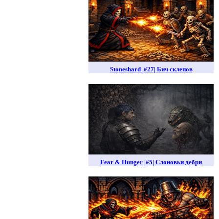
Stoneshard |#27| Бич склепов
Fear & Hunger |#5| Слоновьи дебри