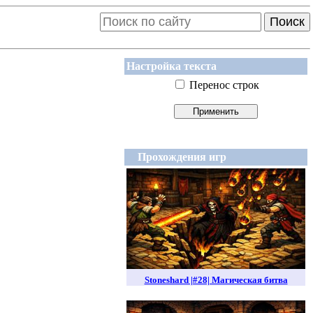
Поиск
Настройка текста
Перенос строк
Прохождения игр
Stoneshard |#28| Магическая битва