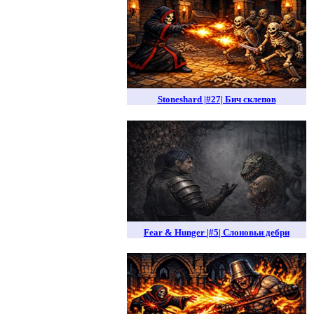
Stoneshard |#27| Бич склепов
Fear & Hunger |#5| Слоновьи дебри