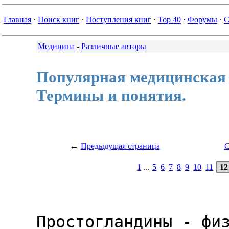
Главная
·
Поиск книг
·
Поступления книг
·
Top 40
·
Форумы
·
С
Медицина
-
Различные авторы
Популярная медицинская 
Термины и понятия.
←
Предыдущая страница
С
1
...
5
6
7
8
9
10
11
12