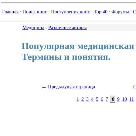
Главная
·
Поиск книг
·
Поступления книг
·
Top 40
·
Форумы
·
С
Медицина
-
Различные авторы
Популярная медицинская 
Термины и понятия.
←
Предыдущая страница
С
1
2
3
4
5
6
7
8
9
10
11