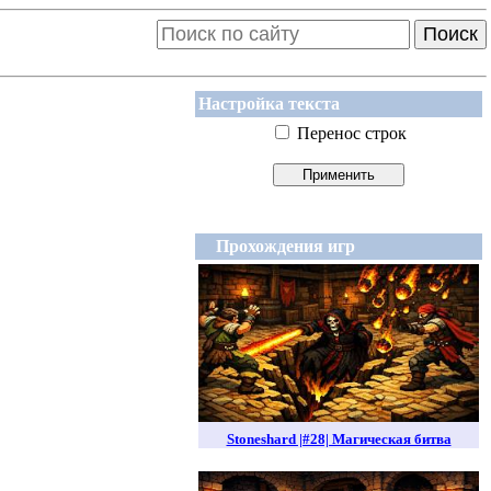
Поиск
Настройка текста
Перенос строк
Прохождения игр
Stoneshard |#28| Магическая битва