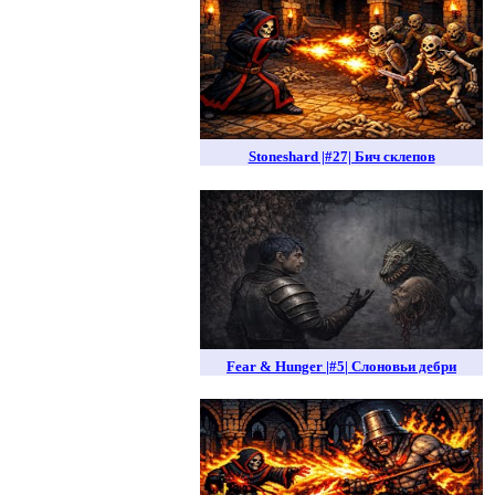
Stoneshard |#27| Бич склепов
Fear & Hunger |#5| Слоновьи дебри