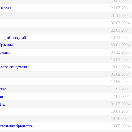
19.01.2004
 норка
24.03.2004
30.11.2003
02.02.2004
22.01.2004
ующий попугай
10.12.2003
брачная
30.01.2004
едники
04.12.2003
14.03.2004
зого свидетеля
18.01.2004
05.02.2004
12.05.2004
ство
17.01.2004
он
12.01.2004
тра
01.03.2004
10.04.2004
19.10.2003
ательная брюнетка
10.02.2004