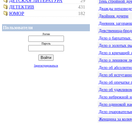
ДЕТСКАЯ ЛИТЕРАТУРА
29
Тень стройной до
ДЕТЕКТИВ
431
Дважды неразвед
ЮМОР
182
Двойник дочери
Дневник загораю
Пользователи
Девственица-брод
Логин
Дело о бархатных 
Пароль
Дело о золотых р
Дело о кричащей
Дело о ленивом л
Зарегистрироваться
Дело об абсолютн
Дело об испуганн
Дело об опечатке 
Дело об удачливо
Дело небрежной 
Дело одинокой на
Дело очарователь
Женщина за колюч