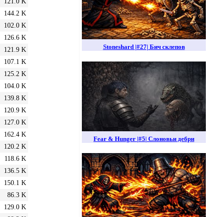
121.0 K
144.2 K
102.0 K
126.6 K
Stoneshard |#27| Бич склепов
121.9 K
107.1 K
125.2 K
104.0 K
139.8 K
120.9 K
127.0 K
162.4 K
Fear & Hunger |#5| Слоновьи дебри
120.2 K
118.6 K
136.5 K
150.1 K
86.3 K
129.0 K