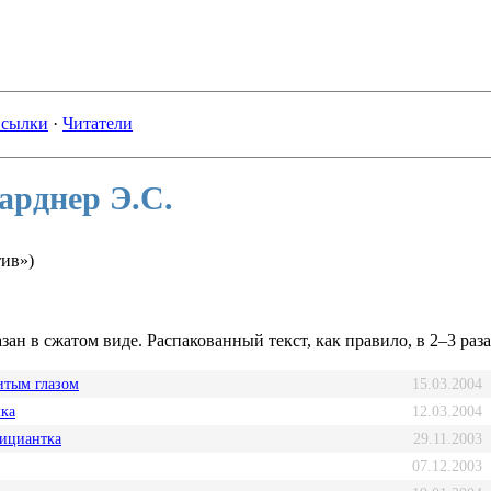
сылки
·
Читатели
арднер Э.С.
тив»)
зан в сжатом виде. Распакованный текст, как правило, в 2–3 раз
итым глазом
15.03.2004
ка
12.03.2004
ициантка
29.11.2003
07.12.2003