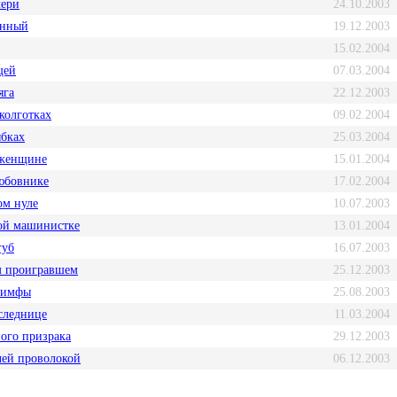
чери
24.10.2003
енный
19.12.2003
15.02.2004
щей
07.03.2004
яга
22.12.2003
колготках
09.02.2004
ыбках
25.03.2004
 женщине
15.01.2004
юбовнике
17.02.2004
ом нуле
10.07.2003
ой машинистке
13.01.2004
губ
16.07.2003
м проигравшем
25.12.2003
нимфы
25.08.2003
следнице
11.03.2004
ного призрака
29.12.2003
ей проволокой
06.12.2003