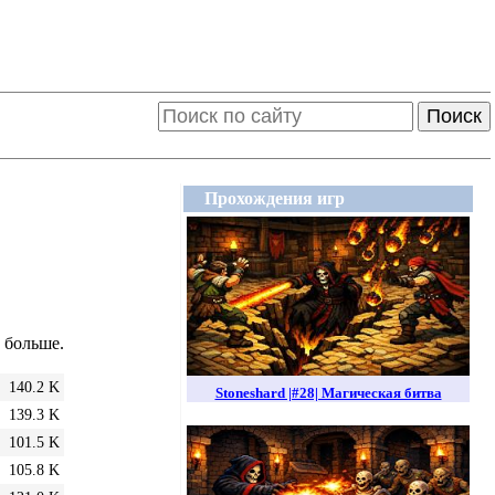
Поиск
Прохождения игр
а больше.
140.2 K
Stoneshard |#28| Магическая битва
139.3 K
101.5 K
105.8 K