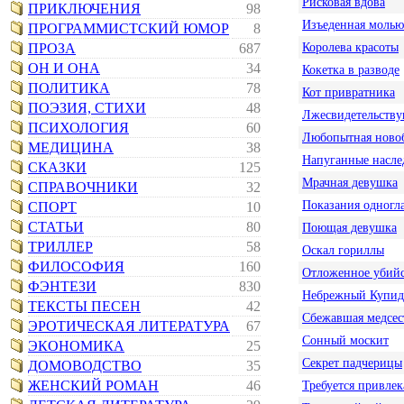
Рисковая вдова
ПРИКЛЮЧЕНИЯ
98
Изъеденная молью
ПРОГРАММИСТСКИЙ ЮМОР
8
Королева красоты
ПРОЗА
687
ОН И ОНА
34
Кокетка в разводе
ПОЛИТИКА
78
Кот привратника
ПОЭЗИЯ, СТИХИ
48
Лжесвидетельств
ПСИХОЛОГИЯ
60
Любопытная ново
МЕДИЦИНА
38
Напуганные насл
СКАЗКИ
125
Мрачная девушка
СПРАВОЧНИКИ
32
Показания одногла
СПОРТ
10
СТАТЬИ
80
Поющая девушка
ТРИЛЛЕР
58
Оскал гориллы
ФИЛОСОФИЯ
160
Отложенное убий
ФЭНТЕЗИ
830
Небрежный Купид
ТЕКСТЫ ПЕСЕН
42
Сбежавшая медсес
ЭРОТИЧЕСКАЯ ЛИТЕРАТУРА
67
Сонный москит
ЭКОНОМИКА
25
Секрет падчерицы
ДОМОВОДСТВО
35
ЖЕНСКИЙ РОМАН
46
Требуется привлек