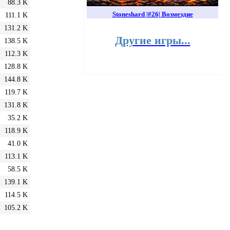
88.3 K
Stoneshard |#26| Возмездие
111.1 K
131.2 K
Другие игры...
138.5 K
112.3 K
128.8 K
144.8 K
119.7 K
131.8 K
35.2 K
118.9 K
41.0 K
113.1 K
58.5 K
139.1 K
114.5 K
105.2 K