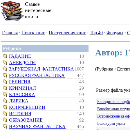
Самые
интересные
книги
Главная
·
Поиск книг
·
Поступления книг
·
Top 40
·
Форумы
·
С
Рубрики
Автор: Г
ГАДАНИЕ
18
АНЕКДОТЫ
10
ЗАРУБЕЖНАЯ ФАНТАСТИКА
1007
(Рубрика «Детек
РУССКАЯ ФАНТАСТИКА
447
РЕЛИГИЯ
48
КРИМИНАЛ
29
Размер файла ука
КЛАССИКА
99
ЛИРИКА
49
Блондинка с подб
КОНФЕРЕНЦИИ
10
Влюбленная тетуш
ИСТОРИЯ
149
Встревоженная оф
ОБРАЗОВАНИЕ
92
Белокурая удача
НАУЧНАЯ ФАНТАСТИКА
446