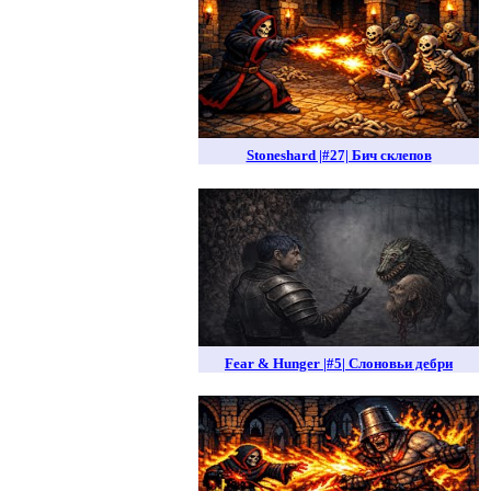
Stoneshard |#27| Бич склепов
Fear & Hunger |#5| Слоновьи дебри